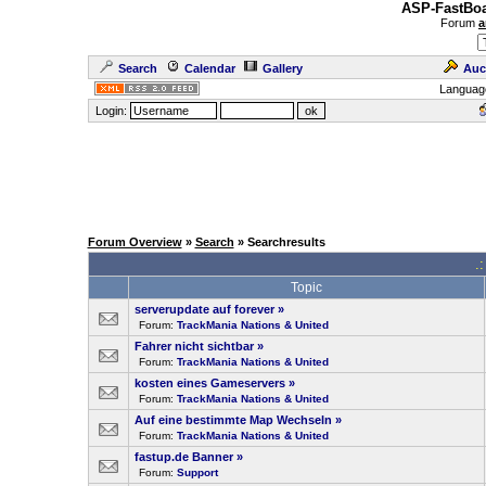
ASP-FastBoa
Forum
a
Search
Calendar
Gallery
Auc
Languag
Login:
Forum Overview
»
Search
» Searchresults
.
Topic
serverupdate auf forever
»
Forum:
TrackMania Nations & United
Fahrer nicht sichtbar
»
Forum:
TrackMania Nations & United
kosten eines Gameservers
»
Forum:
TrackMania Nations & United
Auf eine bestimmte Map Wechseln
»
Forum:
TrackMania Nations & United
fastup.de Banner
»
Forum:
Support