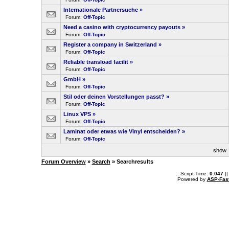
Internationale Partnersuche
»
Forum:
Off-Topic
Need a casino with cryptocurrency payouts
»
Forum:
Off-Topic
Register a company in Switzerland
»
Forum:
Off-Topic
Reliable transload facilit
»
Forum:
Off-Topic
GmbH
»
Forum:
Off-Topic
Stil oder deinen Vorstellungen passt?
»
Forum:
Off-Topic
Linux VPS
»
Forum:
Off-Topic
Laminat oder etwas wie Vinyl entscheiden?
»
Forum:
Off-Topic
sho
Forum Overview
»
Search
» Searchresults
.: Script-Time:
0.047
||
Powered by
ASP-Fas