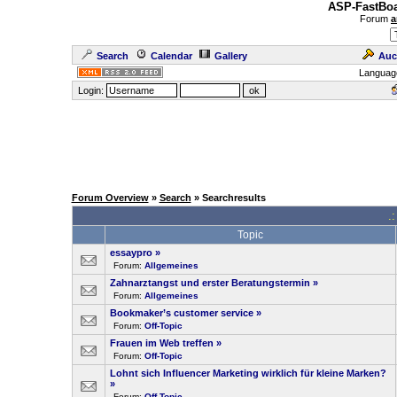
ASP-FastBoa
Forum
a
Search
Calendar
Gallery
Auc
Languag
Login:
Forum Overview
»
Search
» Searchresults
.
Topic
essaypro
»
Forum:
Allgemeines
Zahnarztangst und erster Beratungstermin
»
Forum:
Allgemeines
Bookmaker’s customer service
»
Forum:
Off-Topic
Frauen im Web treffen
»
Forum:
Off-Topic
Lohnt sich Influencer Marketing wirklich für kleine Marken?
»
Forum:
Off-Topic