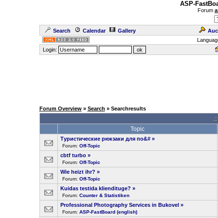
ASP-FastBoa
Forum
a
Search
Calendar
Gallery
Auc
Languag
Login:
Forum Overview
»
Search
» Searchresults
.
Topic
Туристические рюкзаки для по&#
»
Forum:
Off-Topic
cbtf turbo
»
Forum:
Off-Topic
Wie heizt ihr?
»
Forum:
Off-Topic
Kuidas testida kliendituge?
»
Forum:
Counter & Statistiken
Professional Photography Services in Bukovel
»
Forum:
ASP-FastBoard (english)