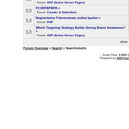
Forum:
ASP (Active Server Pages)
FCVDFBFBFB
»
Forum:
Counter & Statistiken
Registrierten Führerschein online kaufen
»
Forum:
PHP
Which Targeting Strategy Builds Strong Brand Awareness?
»
Forum:
ASP (Active Server Pages)
sho
Forum Overview
»
Search
» Searchresults
.: Script-Time:
0.063
|
Powered by
ASP-Fas