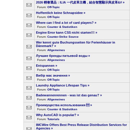
2026 輕奢選品：ILIA 一代皮革主機，結合智慧顯示與皮革&#
»
Forum:
Off-Topic
Hoffentlich keine Schnapsidee
»
Forum:
Off-Topic
Where can I find a lot of card players?
»
Forum:
Counter & Statistiken
Engine Error kann CSS nicht starten!!!
»
Forum:
Counter-Strike Source
Wer kennt gute Buchungsseiten für Ferienhäuser in
Dänemark?
»
Forum:
Allgemeines
Лучшие бренды питьевой воды
»
Forum:
Allgemeines
Entspannen
»
Forum:
Off-Topic
Вибір має значення
»
Forum:
Off-Topic
Laundry Appliance Lifespan Tips
»
Forum:
Off-Topic
Badewannenrennen - was ist das genau?
»
Forum:
Allgemeines
Преимущества использования 
»
Forum:
Counter & Statistiken
Why AutoCAD is popular?
»
Forum:
Tutorials
IMCWire Offers Best Press Release Distribution Services for
Agencies
»