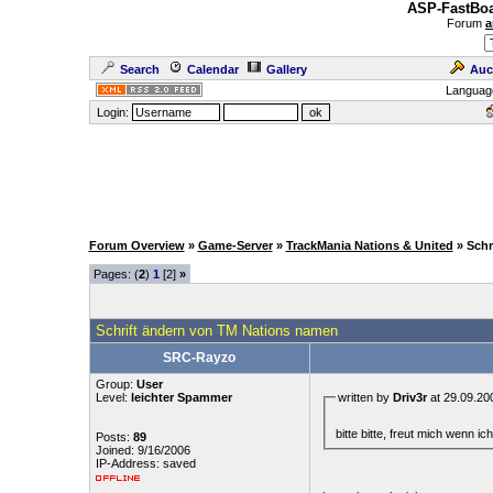
ASP-FastBoa
Forum
a
Search
Calendar
Gallery
Auc
Languag
Login:
Forum Overview
»
Game-Server
»
TrackMania Nations & United
» Sch
Pages: (
2
)
1
[2]
»
Schrift ändern von TM Nations namen
SRC-Rayzo
Group:
User
Level:
leichter Spammer
written by
Driv3r
at 29.09.20
bitte bitte, freut mich wenn i
Posts:
89
Joined: 9/16/2006
IP-Address: saved