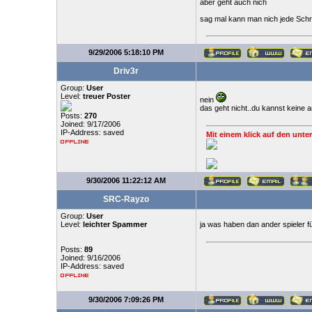
aber geht auch nich
sag mal kann man nich jede Schri
9/29/2006 5:18:10 PM
Driv3r
Group:
User
Level:
treuer Poster
nein
das geht nicht..du kannst keine a
Posts:
270
Joined: 9/17/2006
IP-Address: saved
Mit einem klick auf den unter
9/30/2006 11:22:12 AM
SRC-Rayzo
Group:
User
Level:
leichter Spammer
ja was haben dan ander spieler 
Posts:
89
Joined: 9/16/2006
IP-Address: saved
9/30/2006 7:09:26 PM