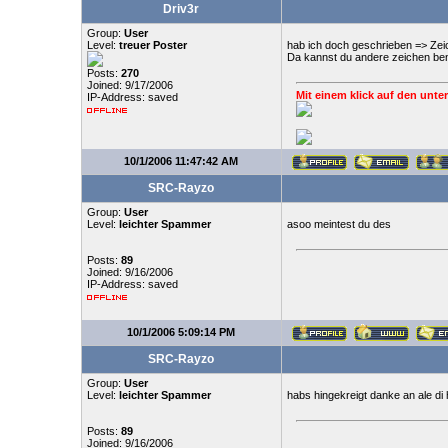
Driv3r
Group:
User
Level:
treuer Poster
hab ich doch geschrieben => Zeic
Da kannst du andere zeichen ben
Posts:
270
Joined: 9/17/2006
Mit einem klick auf den unter
IP-Address: saved
10/1/2006 11:47:42 AM
SRC-Rayzo
Group:
User
Level:
leichter Spammer
asoo meintest du des
Posts:
89
Joined: 9/16/2006
IP-Address: saved
10/1/2006 5:09:14 PM
SRC-Rayzo
Group:
User
Level:
leichter Spammer
habs hingekreigt danke an ale di
Posts:
89
Joined: 9/16/2006