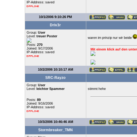
IP-Address: saved
10/1/2006 9:10:26 PM
Driv3r
Group:
User
Level:
treuer Poster
waren im prinzip nur wir beide
Posts:
270
Joined: 9/17/2006
Mit einem klick auf den unter
IP-Address: saved
10/2/2006 10:10:17 AM
SRC-Rayzo
Group:
User
Level:
leichter Spammer
stimmt hehe
Posts:
89
Joined: 9/16/2006
IP-Address: saved
10/3/2006 10:46:46 AM
Stormbreaker_TMN