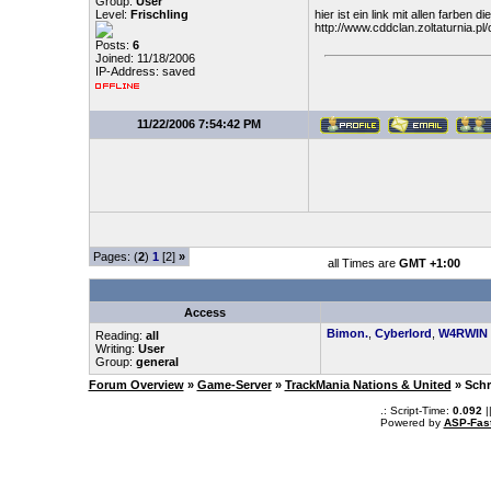
Group:
User
Level:
Frischling
hier ist ein link mit allen farben
http://www.cddclan.zoltaturnia.pl
Posts:
6
Joined: 11/18/2006
IP-Address: saved
11/22/2006 7:54:42 PM
Pages: (
2
)
1
[2]
»
all Times are
GMT +1:00
Access
Bimon.
,
Cyberlord
,
W4RWIN
Reading:
all
Writing:
User
Group:
general
Forum Overview
»
Game-Server
»
TrackMania Nations & United
» Sch
.: Script-Time:
0.092
|
Powered by
ASP-Fas