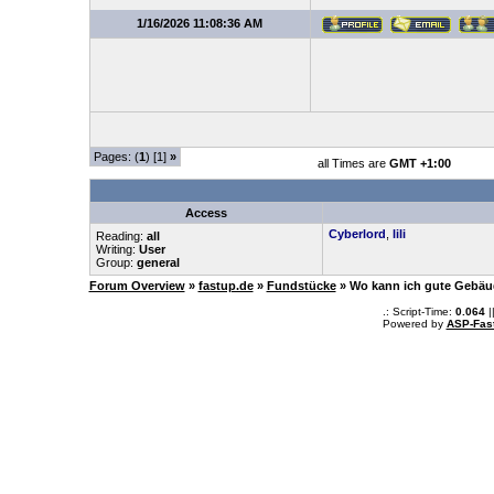
1/16/2026 11:08:36 AM
Pages: (
1
) [1]
»
all Times are
GMT +1:00
Access
Cyberlord
,
lili
Reading:
all
Writing:
User
Group:
general
Forum Overview
»
fastup.de
»
Fundstücke
» Wo kann ich gute Gebäud
.: Script-Time:
0.064
|
Powered by
ASP-Fas