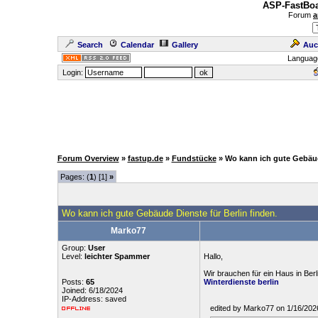
ASP-FastBoa
Forum
a
Search
Calendar
Gallery
Auc
Languag
Login:
Forum Overview
»
fastup.de
»
Fundstücke
» Wo kann ich gute Gebäud
Pages: (
1
) [1]
»
Wo kann ich gute Gebäude Dienste für Berlin finden.
Marko77
Group:
User
Level:
leichter Spammer
Hallo,
Wir brauchen für ein Haus in Ber
Posts:
65
Winterdienste berlin
Joined: 6/18/2024
IP-Address: saved
edited by Marko77 on 1/16/202