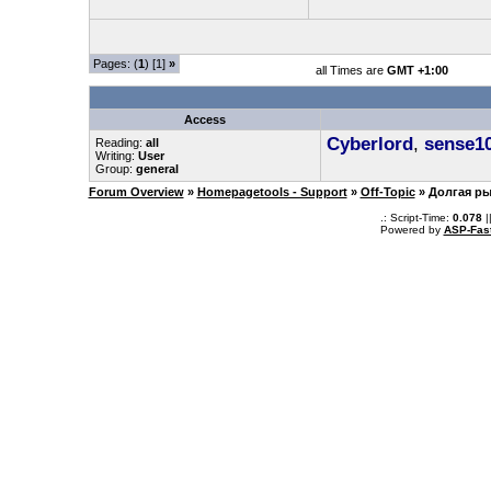
Pages: (
1
) [1]
»
all Times are
GMT +1:00
Access
Cyberlord
,
sense1
Reading:
all
Writing:
User
Group:
general
Forum Overview
»
Homepagetools - Support
»
Off-Topic
» Долгая р
.: Script-Time:
0.078
|
Powered by
ASP-Fas