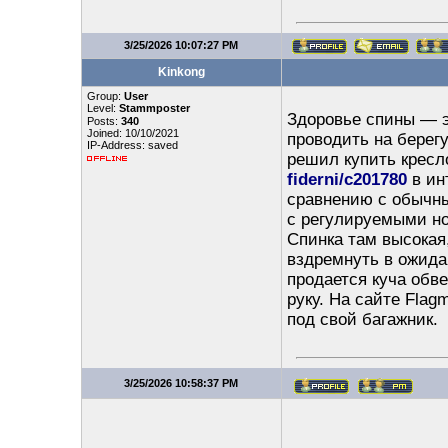
3/25/2026 10:07:27 PM
Kinkong
Group:
User
Level:
Stammposter
Здоровье спины — э
Posts:
340
Joined: 10/10/2021
проводить на берегу
IP-Address: saved
решил купить кресл
fiderni/c201780
в ин
сравнению с обычны
с регулируемыми но
Спинка там высокая
вздремнуть в ожида
продается куча обве
руку. На сайте Flag
под свой багажник.
3/25/2026 10:58:37 PM