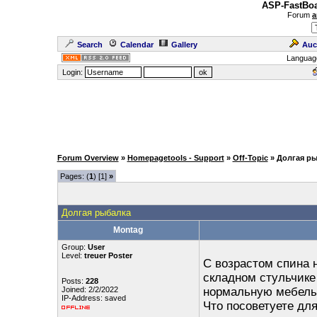
ASP-FastBoa
Forum
a
Search
Calendar
Gallery
Auc
Languag
Login:
Forum Overview
»
Homepagetools - Support
»
Off-Topic
» Долгая р
Pages: (
1
) [1]
»
Долгая рыбалка
Montag
Group:
User
Level:
treuer Poster
С возрастом спина н
складном стульчике 
Posts:
228
Joined: 2/2/2022
нормальную мебель 
IP-Address: saved
Что посоветуете для