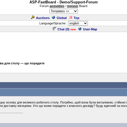
ASP-FastBoard - Demo/Support-Forum
Forum
anmelden
/
register
Board
Auctions
Global
Top
Language/Sprache:
Chat (
0
)
User-Map
new
ва для столу — що порадите
цну основу для великого робочого столу. Потрібно, щоб вона була металевою, стійкою 
ти доставку місяцями. Хто що може порадити з власного досвіду? Буду вдячний за пос