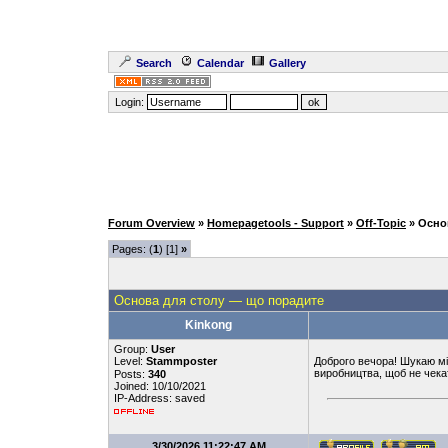
Search
Calendar
Gallery
Login:
Forum Overview
»
Homepagetools - Support
»
Off-Topic
» Осно
Pages: (
1
) [1]
»
Основа для столу — що порадите
Kinkong
Group:
User
Level:
Stammposter
Доброго вечора! Шукаю мі
виробництва, щоб не чека
Posts:
340
Joined: 10/10/2021
IP-Address: saved
3/30/2026 11:22:47 AM