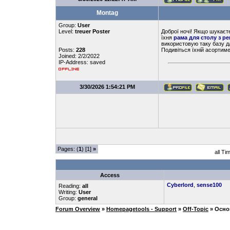
Montag
Group:
User
Level:
treuer Poster
Доброї ночі! Якщо шукаєте
їхня
рама для столу з р
використовую таку базу д
Posts:
228
Подивіться їхній асортимен
Joined: 2/2/2022
IP-Address: saved
3/30/2026 1:54:21 PM
Pages: (
1
) [1]
»
all Ti
Access
Cyberlord
,
sense100
Reading:
all
Writing:
User
Group:
general
Forum Overview
»
Homepagetools - Support
»
Off-Topic
» Осно