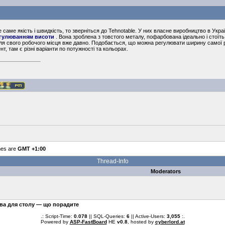
 саме якість і швидкість, то зверніться до Tehnotable. У них власне виробництво в Ук
егулюванням висоти
. Вона зроблена з товстого металу, пофарбована ідеально і стоїть 
ля свого робочого місця вже давно. Подобається, що можна регулювати ширину самої рам
т, там є різні варіанти по потужності та кольорах.
mes are
GMT +1:00
Thread-Info
Moderators
ва для столу — що порадите
.: Script-Time:
0.078
|| SQL-Queries:
6
|| Active-Users:
3,055
:.
Powered by
ASP-FastBoard
HE
v0.8
, hosted by
cyberlord.at