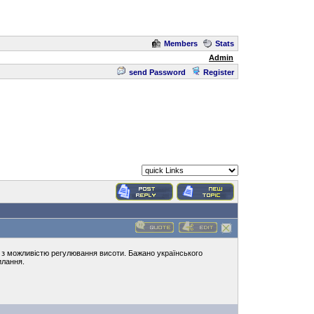
Members
Stats
Admin
send Password
Register
і з можливістю регулювання висоти. Бажано українського
илання.