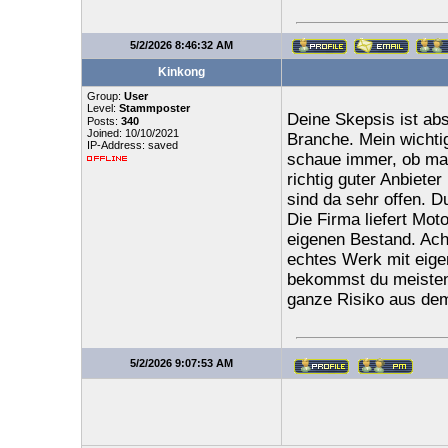
5/2/2026 8:46:32 AM
Kinkong
Group:
User
Level:
Stammposter
Deine Skepsis ist abs
Posts:
340
Joined: 10/10/2021
Branche. Mein wichtig
IP-Address: saved
schaue immer, ob ma
richtig guter Anbieter
sind da sehr offen. D
Die Firma liefert Mot
eigenen Bestand. Acht
echtes Werk mit eige
bekommst du meisten
ganze Risiko aus dem
5/2/2026 9:07:53 AM