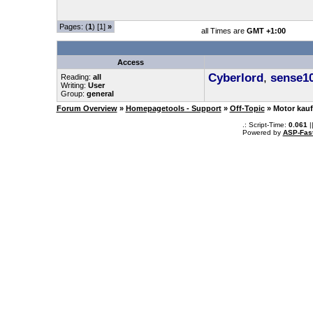
Pages: (
1
) [1]
»
all Times are
GMT +1:00
Access
Cyberlord
,
sense1
Reading:
all
Writing:
User
Group:
general
Forum Overview
»
Homepagetools - Support
»
Off-Topic
» Motor kau
.: Script-Time:
0.061
|
Powered by
ASP-Fas