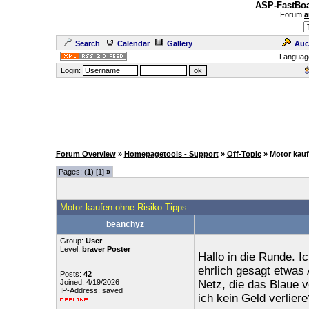
ASP-FastBoa
Forum
a
Search
Calendar
Gallery
Auc
Languag
Login:
Forum Overview
»
Homepagetools - Support
»
Off-Topic
» Motor kau
Pages: (
1
) [1]
»
Motor kaufen ohne Risiko Tipps
beanchyz
Group:
User
Level:
braver Poster
Hallo in die Runde. 
ehrlich gesagt etwas 
Posts:
42
Joined: 4/19/2026
Netz, die das Blaue 
IP-Address: saved
ich kein Geld verlier