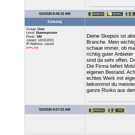
5/2/2026 8:46:32 AM
Kinkong
Group:
User
Level:
Stammposter
Deine Skepsis ist abs
Posts:
340
Joined: 10/10/2021
Branche. Mein wichtig
IP-Address: saved
schaue immer, ob ma
richtig guter Anbieter
sind da sehr offen. D
Die Firma liefert Mot
eigenen Bestand. Acht
echtes Werk mit eige
bekommst du meisten
ganze Risiko aus dem
5/2/2026 9:07:53 AM