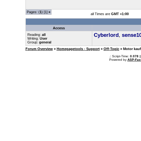
Pages: (
1
) [1]
»
all Times are
GMT +1:00
Access
Cyberlord
,
sense1
Reading:
all
Writing:
User
Group:
general
Forum Overview
»
Homepagetools - Support
»
Off-Topic
» Motor kau
.: Script-Time:
0.078
|
Powered by
ASP-Fas