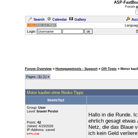
ASP-FastBoa
Forum
a
Search
Calendar
Gallery
Auc
Languag
Login:
Forum Overview
»
Homepagetools - Support
»
Off-Topic
» Motor kau
Pages: (
1
) [1]
»
Motor kaufen ohne Risiko Tipps
beanchyz
Group:
User
Level:
braver Poster
Hallo in die Runde. 
ehrlich gesagt etwas 
Posts:
42
Joined: 4/19/2026
Netz, die das Blaue 
IP-Address: saved
ich kein Geld verlier