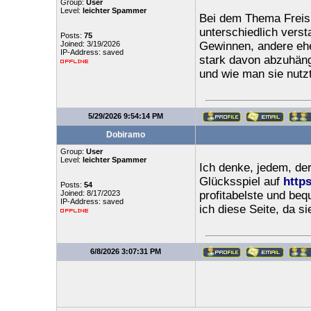
Group:
User
Level:
leichter Spammer
Bei dem Thema Freisp
unterschiedlich vers
Posts:
75
Joined: 3/19/2026
Gewinnen, andere ehe
IP-Address: saved
stark davon abzuhäng
und wie man sie nutzt
5/29/2026 9:54:14 PM
Dobiramo
Group:
User
Level:
leichter Spammer
Ich denke, jedem, der
Glücksspiel auf
https
Posts:
54
Joined: 8/17/2023
profitabelste und be
IP-Address: saved
ich diese Seite, da s
6/8/2026 3:07:31 PM