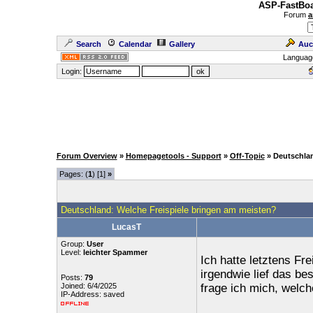
ASP-FastBoa
Forum
a
Search
Calendar
Gallery
Auc
Languag
Login:
Forum Overview
»
Homepagetools - Support
»
Off-Topic
» Deutschla
Pages: (
1
) [1]
»
Deutschland: Welche Freispiele bringen am meisten?
LucasT
Group:
User
Level:
leichter Spammer
Ich hatte letztens Fre
irgendwie lief das be
Posts:
79
Joined: 6/4/2025
frage ich mich, welch
IP-Address: saved