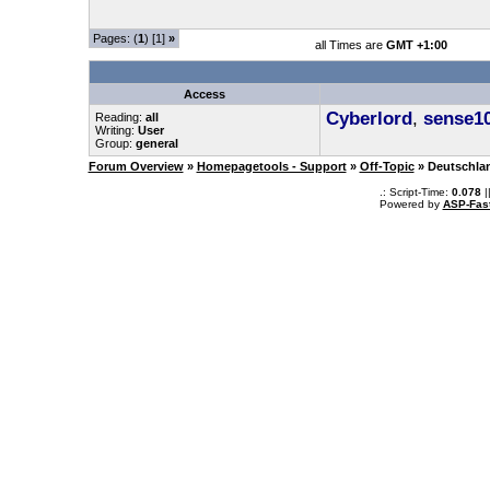
Pages: (
1
) [1]
»
all Times are
GMT +1:00
Access
Cyberlord
,
sense1
Reading:
all
Writing:
User
Group:
general
Forum Overview
»
Homepagetools - Support
»
Off-Topic
» Deutschla
.: Script-Time:
0.078
|
Powered by
ASP-Fas