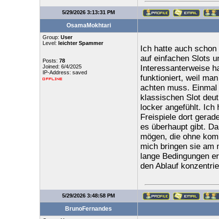
5/29/2026 3:13:31 PM
OsamaMokhtari
Group:
User
Level:
leichter Spammer
Ich hatte auch schon 
auf einfachen Slots 
Posts:
78
Joined: 6/4/2025
Interessanterweise ha
IP-Address: saved
funktioniert, weil ma
achten muss. Einmal h
klassischen Slot deutl
locker angefühlt. Ich
Freispiele dort gera
es überhaupt gibt. Dab
mögen, die ohne kompl
mich bringen sie am m
lange Bedingungen er
den Ablauf konzentri
5/29/2026 3:48:58 PM
BrunoFernandes