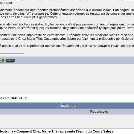
estaurant.
lement l’accent sur des recettes profondément associées à la culture locale. Pan bagnat, socc
ce centrale dans l’offre proposée. Cette orientation permet au restaurant de conserver une i
 des cartes beaucoup plus généralistes.
ose également sur l’accessibilité. Ici, l’expérience n’est pas pensée comme un repas gastro
up de visiteurs s’arrêtent quelques minutes, dégustent une spécialité typique puis poursuiven
lement une partie importante de cette identité. Préparée selon les traditions locales et servi
 associés à Chez Marie-Thé. Cette spécialité illustre parfaitement la philosophie générale du res
continue ainsi de représenter une vision très authentique de la restauration locale, où cuisin
mes are
GMT +1:00
Thread-Info
Moderators
deutsch)
» Comment Chez Marie-Thé représente l’esprit du Cours Saleya