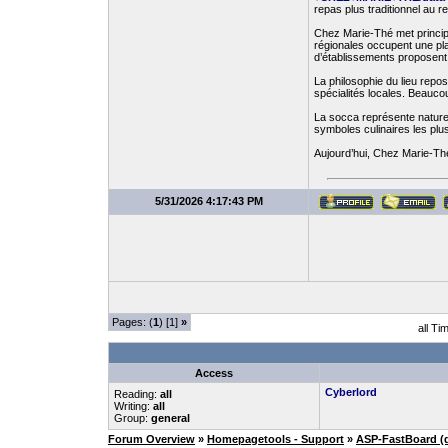
repas plus traditionnel au r
Chez Marie-Thé met principa
régionales occupent une pla
d’établissements proposent
La philosophie du lieu rep
spécialités locales. Beauco
La socca représente naturel
symboles culinaires les plus
Aujourd’hui, Chez Marie-Thé 
5/31/2026 4:17:43 PM
Pages: (
1
) [1]
»
all Ti
Access
Cyberlord
Reading:
all
Writing:
all
Group:
general
Forum Overview
»
Homepagetools - Support
»
ASP-FastBoard (