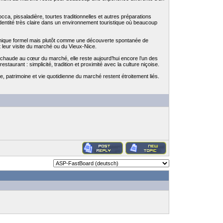
a, pissaladière, tourtes traditionnelles et autres préparations
dentité très claire dans un environnement touristique où beaucoup
nomique formel mais plutôt comme une découverte spontanée de
t leur visite du marché ou du Vieux-Nice.
e chaude au cœur du marché, elle reste aujourd’hui encore l’un des
taurant : simplicité, tradition et proximité avec la culture niçoise.
e, patrimoine et vie quotidienne du marché restent étroitement liés.