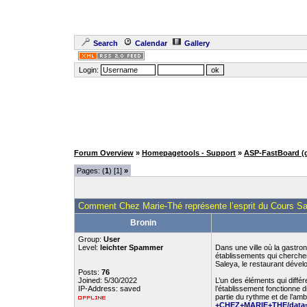
Search
Calendar
Gallery
Login:
Forum Overview
»
Homepagetools - Support
»
ASP-FastBoard (
Pages: (
1
) [1]
»
Comment Chez Marie-Thé représente l’esprit du Cours S
Bronin
Group:
User
Level:
leichter Spammer
Dans une ville où la gastro
établissements qui cherchent
Saleya, le restaurant dével
Posts:
76
Joined: 5/30/2022
L’un des éléments qui diff
IP-Address: saved
l’établissement fonctionne
partie du rythme et de l’amb
+CHEZ+MARIE+THE/data=