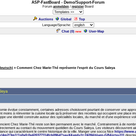
ASP-FastBoard - Demo/Support-Forum
Forum
anmelden
/
register
Board
Auctions
Global
Top
Language/Sprache:
Chat (
0
)
User-Map
new
deutsch)
» Comment Chez Marie-Thé représente l’esprit du Cours Saleya
aleya
nomie évolue constamment, certaines adresses choisissent pourtant de conserver une approch
 moins à réinventer la cuisine locale qu’à préserver des recettes qui occupent une place impo
oppe une identité construite autour des spécialités locales, du marché et d’une expérience vo
érencient Chez Marie-Thé reste son lien permanent avec le marché. Contrairement à de nombr
 directement au contact du mouvement quotidien du Cours Saleya. Les visiteurs découvrent ai
iance qui caractérisent le centre historique de la ville. Manger une socca Nice
https://www
!4m2!3m1!1s0x0:0x420377114fcb09b4?sa=X&ved=1t:2428&hl=en-GB&ictx=111
directe