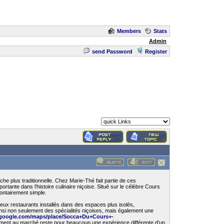
Members
Stats
Admin
send Password
Register
e plus traditionnelle. Chez Marie-Thé fait partie de ces
rtante dans l’histoire culinaire niçoise. Situé sur le célèbre Cours
lontairement simple.
eux restaurants installés dans des espaces plus isolés,
nsi non seulement des spécialités niçoises, mais également une
.google.com/maps/place/Socca+Du+Cours+-
ment au marché reste pour beaucoup une expérience différente d’un