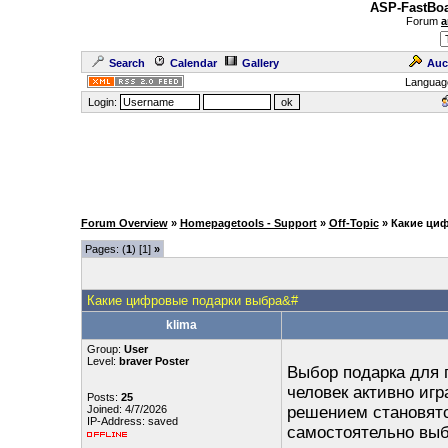
ASP-FastBoa
Forum
a
Search
Calendar
Gallery
Auc
Languag
Login:
Forum Overview
»
Homepagetools - Support
»
Off-Topic
» Какие ци
Pages: (
1
) [1]
»
Какие цифровые подарки выбра&#
klima
Group:
User
Level:
braver Poster
Выбор подарка для 
человек активно иг
Posts:
25
Joined: 4/7/2026
решением становятс
IP-Address: saved
самостоятельно выб