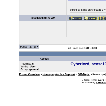
edited by klima on 6/8/2026 9:
6/8/2026 9:40:22 AM
Pages: (
1
) [1]
»
all Times are
GMT +1:00
Access
Cyberlord
,
sense1
Reading:
all
Writing:
User
Group:
general
Forum Overview
»
Homepagetools - Support
»
Off-Topic
» Какие ци
.: Script-Time:
0.078
|
Powered by
ASP-Fas