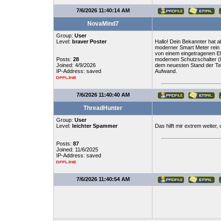
7/6/2026 11:40:14 AM
NovaMind7
Group:
User
Level:
braver Poster
Hallo! Dein Bekannter hat a
moderner Smart Meter rein 
von einem eingetragenen El
Posts:
28
modernen Schutzschalter (F
Joined: 4/9/2026
dem neuesten Stand der Tec
IP-Address: saved
Aufwand.
7/6/2026 11:40:40 AM
ThreadHunter
Group:
User
Level:
leichter Spammer
Das hilft mir extrem weiter,
Posts:
87
Joined: 11/6/2025
IP-Address: saved
7/6/2026 11:40:54 AM