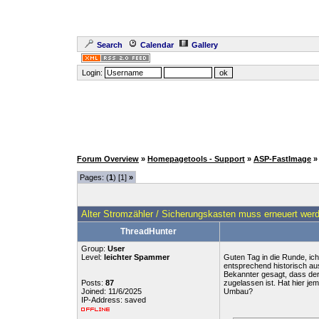
Search
Calendar
Gallery
Login:
Forum Overview
»
Homepagetools - Support
»
ASP-FastImage
»
Pages: (
1
) [1]
»
Alter Stromzähler / Sicherungskasten muss erneuert we
ThreadHunter
Group:
User
Level:
leichter Spammer
Guten Tag in die Runde, ic
entsprechend historisch au
Bekannter gesagt, dass der
Posts:
87
zugelassen ist. Hat hier j
Joined: 11/6/2025
Umbau?
IP-Address: saved