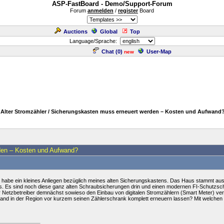
ASP-FastBoard - Demo/Support-Forum
Forum
anmelden
/
register
Board
Auctions
Global
Top
Language/Sprache:
Chat (
0
)
User-Map
new
 Alter Stromzähler / Sicherungskasten muss erneuert werden – Kosten und Aufwand
rden – Kosten und Aufwand?
h habe ein kleines Anliegen bezüglich meines alten Sicherungskastens. Das Haus stammt aus
s. Es sind noch diese ganz alten Schraubsicherungen drin und einen modernen FI-Schutzschalt
 Netzbetreiber demnächst sowieso den Einbau von digitalen Stromzählern (Smart Meter) verl
emand in der Region vor kurzem seinen Zählerschrank komplett erneuern lassen? Mit welche