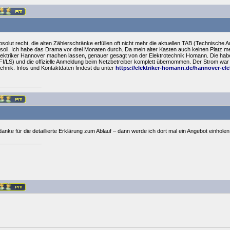
bsolut recht, die alten Zählerschränke erfüllen oft nicht mehr die aktuellen TAB (Technisch
soll. Ich habe das Drama vor drei Monaten durch. Da mein alter Kasten auch keinen Platz m
ektriker Hannover machen lassen, genauer gesagt von der Elektrotechnik Homann. Die habe
I/LS) und die offizielle Anmeldung beim Netzbetreiber komplett übernommen. Der Strom war 
hnik. Infos und Kontaktdaten findest du unter
https://elektriker-homann.de/hannover-elek
 danke für die detaillierte Erklärung zum Ablauf – dann werde ich dort mal ein Angebot einholen