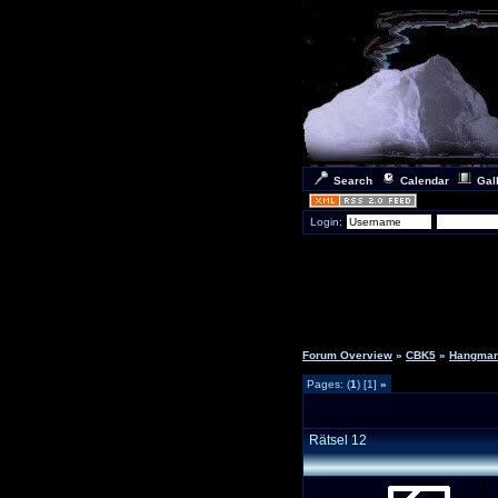
Search
Calendar
Gal
Login:
Forum Overview
»
CBK5
»
Hangma
Pages: (
1
) [1]
»
Rätsel 12