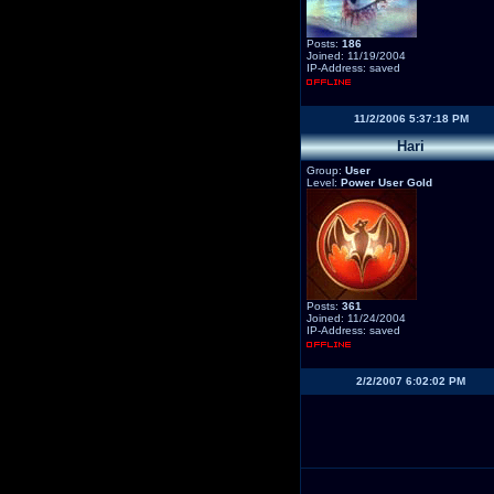
Posts:
186
Joined: 11/19/2004
IP-Address: saved
11/2/2006 5:37:18 PM
Hari
Group:
User
Level:
Power User Gold
Posts:
361
Joined: 11/24/2004
IP-Address: saved
2/2/2007 6:02:02 PM