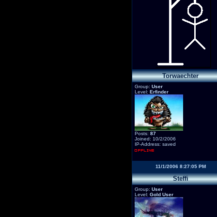
Torwaechter
Group:
User
Level:
Erfinder
Posts:
87
Joined: 10/2/2006
IP-Address: saved
11/1/2006 8:27:05 PM
Steffi
Group:
User
Level:
Gold User