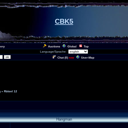
CBK5
lery
Auctions
Global
Top
Language/Sprache:
Chat (
0
)
User-Map
new
n
» Rätsel 12
Hangman