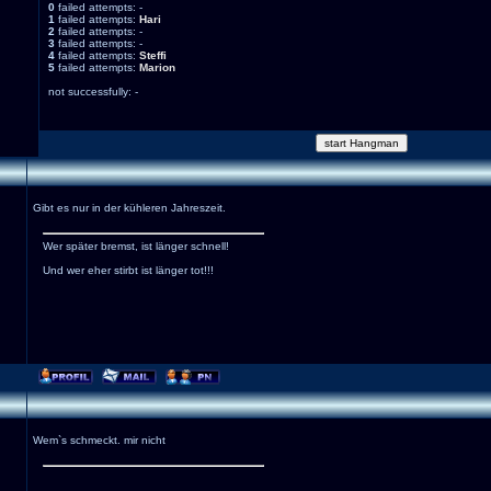
0
failed attempts: -
1
failed attempts:
Hari
2
failed attempts: -
3
failed attempts: -
4
failed attempts:
Steffi
5
failed attempts:
Marion
not successfully: -
Gibt es nur in der kühleren Jahreszeit.
Wer später bremst, ist länger schnell!
Und wer eher stirbt ist länger tot!!!
Wem`s schmeckt. mir nicht