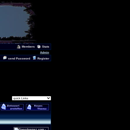
Members
Stats
Admin
send Password
Register