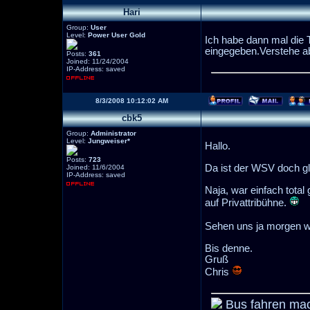
Hari
Group:
User
Level:
Power User Gold
Ich habe dann mal die 
eingegeben.Verstehe ab
Posts:
361
Joined: 11/24/2004
IP-Address: saved
8/3/2008 10:12:02 AM
cbk5
Group:
Administrator
Level:
Jungweiser*
Hallo.
Posts:
723
Da ist der WSV doch gla
Joined: 11/6/2004
IP-Address: saved
Naja, war einfach total 
auf Privattribühne.
Sehen uns ja morgen w
Bis denne.
Gruß
Chris
Bus fahren mac