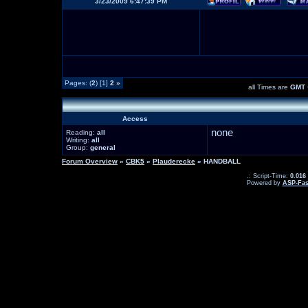
3/23/2009 6:47:39 PM
Pages: (
2
) [1]
2
»
all Times are
GMT 
Access
none
Reading:
all
Writing:
all
Group:
general
Forum Overview
»
CBK5
»
Plauderecke
» HANDBALL
.: Script-Time:
0.016
Powered by
ASP-Fas