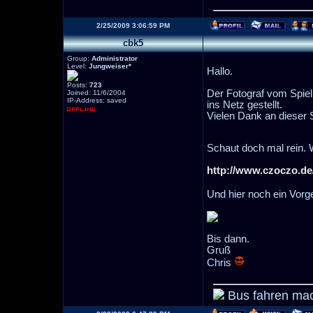
2/25/2009 3:06:59 PM
cbk5
Group:
Administrator
Level:
Jungweiser*
Hallo.
Posts:
723
Der Fotograf vom Spie
Joined: 11/6/2004
IP-Address: saved
ins Netz gestellt.
Vielen Dank an dieser 
Schaut doch mal rein. 
http://www.czoczo.de
Und hier noch ein Vo
Bis dann.
Gruß
Chris
Bus fahren mac