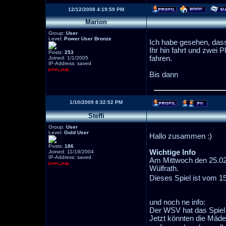
12/12/2008 4:19:59 PM
Marion
Group:
User
Level:
Power User Bronze
Ich habe gesehen, das
Ihr hin fahrt und zwei 
Posts:
253
fahren.
Joined: 1/1/2005
IP-Address: saved
Bis dann
1/10/2009 8:32:52 PM
Steffi
Group:
User
Level:
Gold User
Hallo zusammen :)
Posts:
186
Wichtige Info
Joined: 11/19/2004
IP-Address: saved
Am Mittwoch den 25.02
Wülfrath.
Dieses Spiel ist vom 1
und noch ne info:
Der WSV hat das Spiel
Jetzt könnten die Mädel