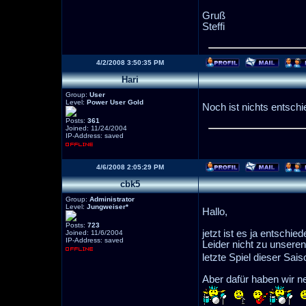
Gruß
Steffi
4/2/2008 3:50:35 PM
Hari
Group:
User
Level:
Power User Gold
Noch ist nichts entschi
Posts:
361
Joined: 11/24/2004
IP-Address: saved
4/6/2008 2:05:29 PM
cbk5
Group:
Administrator
Level:
Jungweiser*
Hallo,
Posts:
723
jetzt ist es ja entschied
Joined: 11/6/2004
IP-Address: saved
Leider nicht zu unsere
letzte Spiel dieser Sai
Aber dafür haben wir 