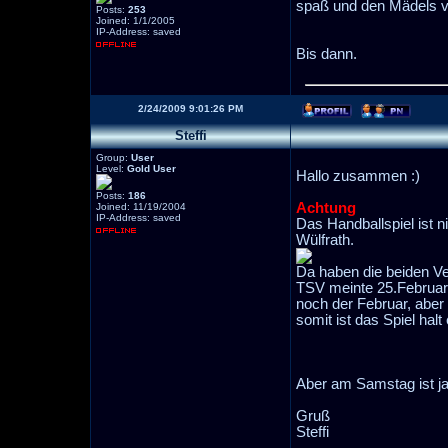
spaß und den Mädels vi
Posts:
253
Joined: 1/1/2005
IP-Address: saved
Bis dann.
2/24/2009 9:01:26 PM
Steffi
Group:
User
Level:
Gold User
Hallo zusammen :)
Posts:
186
Achtung
Joined: 11/19/2004
IP-Address: saved
Das Handballspiel ist 
Wülfrath.
Da haben die beiden Ve
TSV meinte 25.Februar
noch der Februar, aber
somit ist das Spiel halt
Aber am Samstag ist ja
Gruß
Steffi