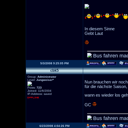
In diesem Sinne
Gebt Laut
Bus fahren mac
5/3/2008 9:25:05 PM
cbk5
Group:
Administrator
Level:
Jungweiser*
Nun brauchen wir noch 
für die nächste Saison,
Posts:
723
Joined: 11/6/2004
IP-Address: saved
wann es wieder los ge
GC
Bus fahren mac
6/23/2008 4:04:26 PM