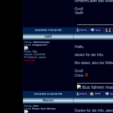
verlieren,aber das wolle
Gruß
Steffi
2/20/2009 7:05:28 PM
cbk5
Group:
Administrator
Level:
Jungweiser*
Hallo,
Posts:
723
danke für die Info.
Joined: 11/6/2004
IP-Address: saved
Bin dabei. also bis Mit
Gruß
Chris
Bus fahren mac
2/21/2009 12:48:58 PM
Marion
Group:
User
Level:
Power User Bronze
Danke für die Info, abe