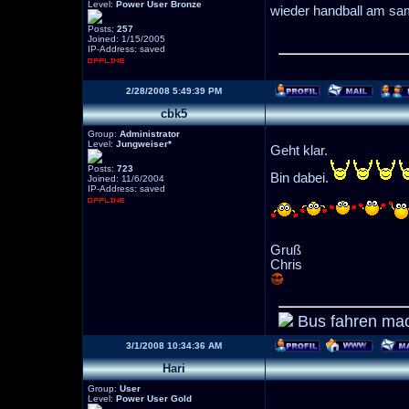
Level:
Power User Bronze
wieder handball am sam
Posts:
257
Joined: 1/15/2005
IP-Address: saved
2/28/2008 5:49:39 PM
cbk5
Group:
Administrator
Level:
Jungweiser*
Geht klar.
Posts:
723
Bin dabei.
Joined: 11/6/2004
IP-Address: saved
Gruß
Chris
Bus fahren mac
3/1/2008 10:34:36 AM
Hari
Group:
User
Level:
Power User Gold