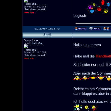
Posts:
361
Joined: 11/24/2004
IP-Address: saved
Logisch
3/1/2008 4:18:13 PM
Steffi
Group:
User
Level:
Gold User
Hallo zusammen
Posts:
186
Joined: 11/19/2004
IP-Address: saved
Habe mal die
Handball
Sind leider nur noch 5 
Aber nach der Sommerpa
Reicht es am Saisonend
dann klappt es aber in
Ich hoffe doch,das wi