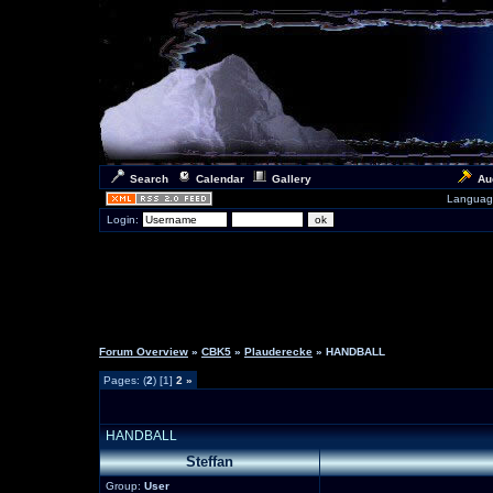
Search
Calendar
Gallery
Au
Languag
Login:
Forum Overview
»
CBK5
»
Plauderecke
» HANDBALL
Pages: (
2
) [1]
2
»
HANDBALL
Steffan
Group:
User