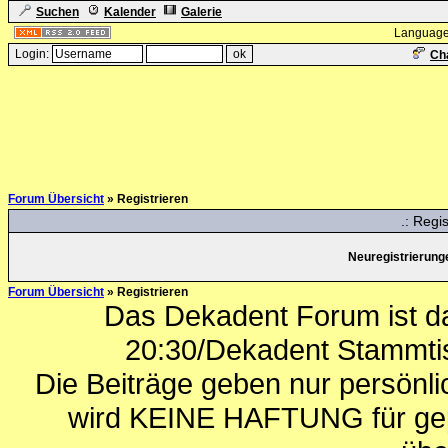
Suchen
Kalender
Galerie
Language
Login:
Cha
Forum Übersicht
» Registrieren
.: Regi
Neuregistrierungen
Forum Übersicht
» Registrieren
Das Dekadent Forum ist da
20:30/Dekadent Stammtis
Die Beiträge geben nur persönl
wird KEINE HAFTUNG für gepo