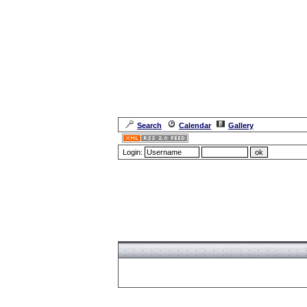
Search
Calendar
Gallery
Login:
Forum Overview
» Register
Forum Overview
» Register