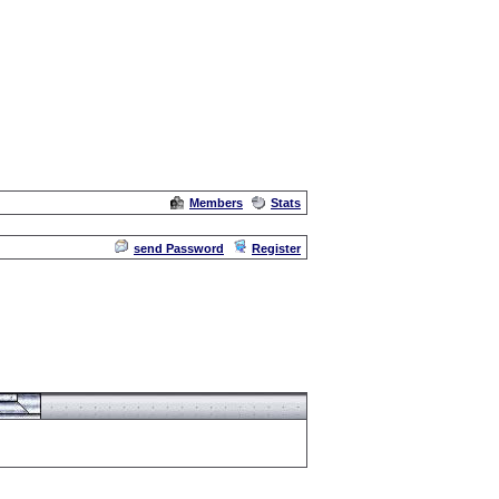
Members
Stats
Admin
send Password
Register