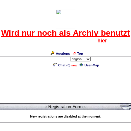
Das CRF Laberforum
Wird nur noch als Archiv benutzt
Für den harten Kern der CRF geht`s
hier
weiter.
Neuanmeldung erforderlich
Auctions
Top
Language/Sprache:
Chat (
0
)
User-Map
new
.: Registration-Form :.
New registrations are disabled at the moment.