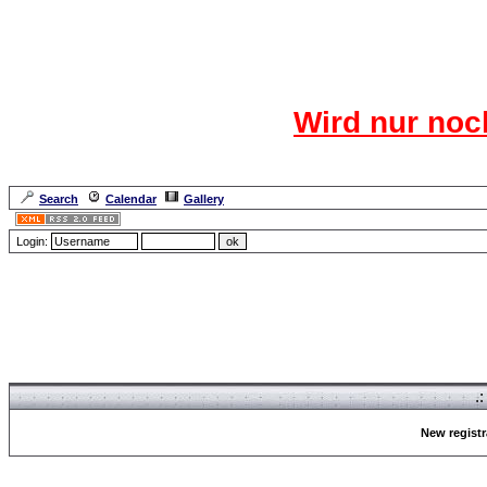
Das CR
Wird nur noc
Für den harten Ke
Neuanmel
Search
Calendar
Gallery
Lang
Login:
Forum Overview
» Register
.
New registr
Forum Overview
» Register