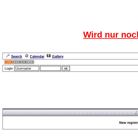
Das CR
Wird nur noc
Für den harten Ke
Neuanmel
Search
Calendar
Gallery
Lang
Login:
Forum Overview
» Register
.
New registr
Forum Overview
» Register