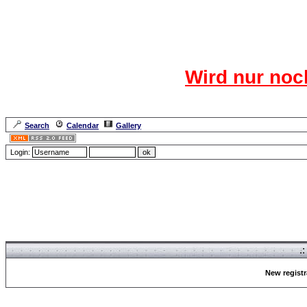
Das CR
Wird nur noc
Für den harten Ke
Neuanmel
Search
Calendar
Gallery
Lang
Login:
Forum Overview
» Register
.
New registr
Forum Overview
» Register