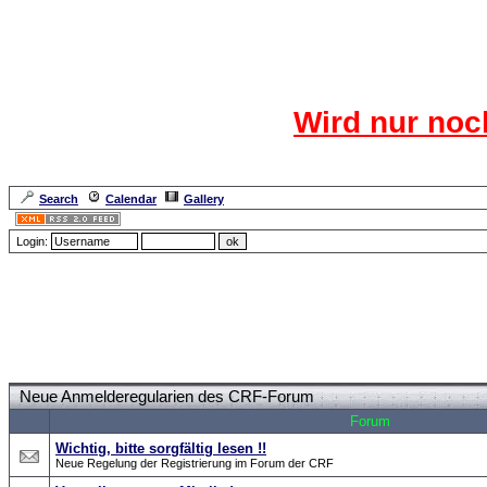
Das CR
Wird nur noc
Für den harten Ke
Neuanmel
Search
Calendar
Gallery
Lang
Login:
Forum Overview
» Neue Anmelderegularien des CRF-Forum
Neue Anmelderegularien des CRF-Forum
Forum
Wichtig, bitte sorgfältig lesen !!
Neue Regelung der Registrierung im Forum der CRF