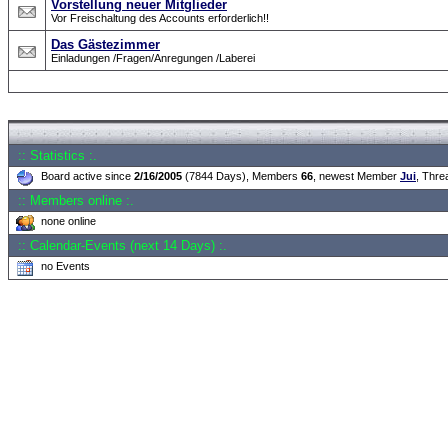
Vorstellung neuer Mitglieder
Vor Freischaltung des Accounts erforderlich!!
Das Gästezimmer
Einladungen /Fragen/Anregungen /Laberei
Forum Overview
» Neue Anmelderegularien des CRF-Forum
:: Statistics :.
Board active since
2/16/2005
(7844 Days), Members
66
, newest Member
Jui
, Thr
:: Members online :.
none online
:: Calendar-Events (next 14 Days) :.
no Events
.: Script-Time:
0.032
||
Powered by
ASP-Fas