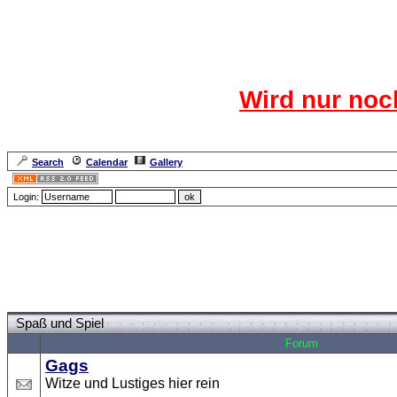
Das CR
Wird nur noc
Für den harten Ke
Neuanmel
Search
Calendar
Gallery
Lang
Login:
Forum Overview
» Spaß und Spiel
Spaß und Spiel
Forum
Gags
Witze und Lustiges hier rein