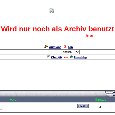
Das CRF Laberforum
Wird nur noch als Archiv benutzt
Für den harten Kern der CRF geht`s
hier
weiter.
Neuanmeldung erforderlich
Auctions
Top
Language/Sprache:
Chat (
0
)
User-Map
new
???
Forum
Threads
»
Mod
«
4
ück