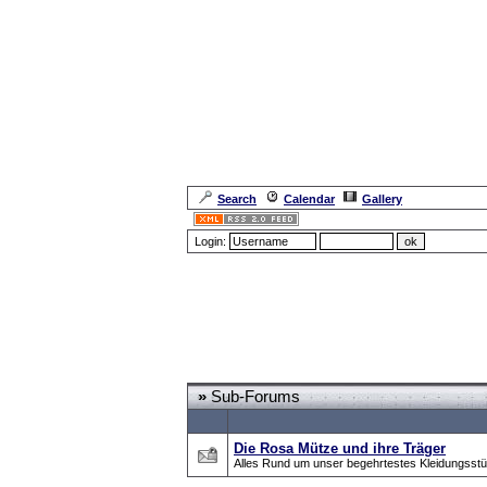
Search
Calendar
Gallery
Login:
Forum Overview
»
CRF Zentrale
» Was gibts neues
»
Sub-Forums
Die Rosa Mütze und ihre Träger
Alles Rund um unser begehrtestes Kleidungsst