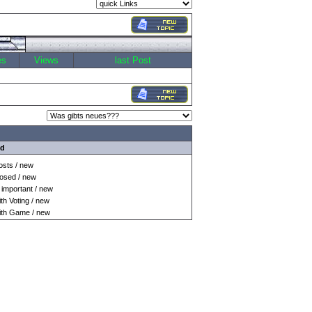
es
Views
last Post
nd
sts / new
osed / new
important / new
h Voting / new
th Game / new