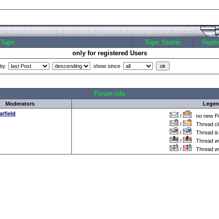
Topic
Topic Starter
Repli
only for registered Users
 by
show since
all Times are
GMT +1:00
Forum-Info
Moderators
Lege
arfield
/
no new Po
/
Thread cl
/
Thread is 
/
Thread wit
/
Thread wi
???
.: Script-Time:
0.016
|| SQL-Queries:
6
|| Active-Users:
15,770
:.
Powered by
ASP-FastBoard
HE
v0.8
, hosted by
cyberlord.at