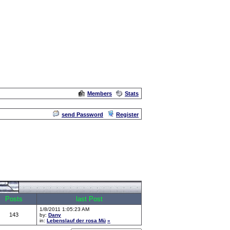
Members
Stats
Admin
send Password
Register
Posts
last Post
1/8/2011 1:05:23 AM
143
by:
Dany
in:
Lebenslauf der rosa Mü
»