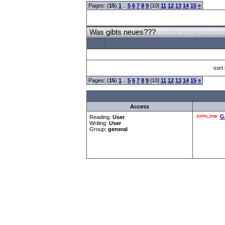
Pages: (
15
)
1
..
5
6
7
8
9
[10]
11
12
13
14
15
»
Was gibts neues???
sort
Pages: (
15
)
1
..
5
6
7
8
9
[10]
11
12
13
14
15
»
Access
G
Reading:
User
Writing:
User
Group:
general
Forum Overview
»
CRF Zentrale
» Was gibts neues