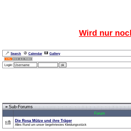
Das CR
Wird nur noc
Für den harten Ke
Neuanmel
Search
Calendar
Gallery
Lang
Login:
Forum Overview
»
CRF Zentrale
» Was gibts neues???
»
Sub-Forums
Forum
Die Rosa Mütze und ihre Träger
Alles Rund um unser begehrtestes Kleidungsstück