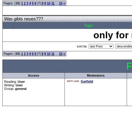
Pages: (
15
)
1
2
3
4
5
6
[7]
8
9
10
11
...
15
»
Was gibts neues???
Topic
only for
sort by
Pages: (
15
)
1
2
3
4
5
6
[7]
8
9
10
11
...
15
»
F
Access
Moderators
Garfield
Reading:
User
Writing:
User
Group:
general
Forum Overview
»
CRF Zentrale
» Was gibts neues???
.: Script-Time:
0.031
|
Powered by
ASP-Fas