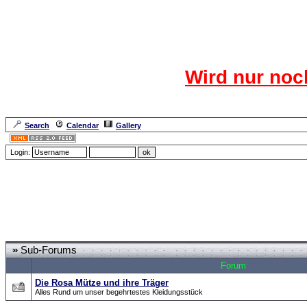
Das CR
Wird nur noc
Für den harten Ke
Neuanmel
Search
Calendar
Gallery
Lang
Login:
Forum Overview
»
CRF Zentrale
» Was gibts neues???
»
Sub-Forums
Forum
Die Rosa Mütze und ihre Träger
Alles Rund um unser begehrtestes Kleidungsstück