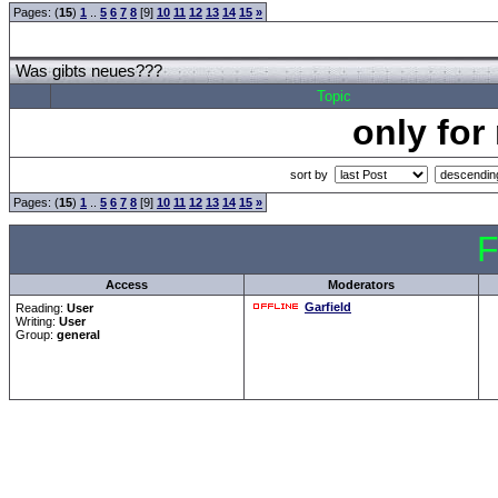
Pages: (
15
)
1
..
5
6
7
8
[9]
10
11
12
13
14
15
»
Was gibts neues???
Topic
only for
sort by
Pages: (
15
)
1
..
5
6
7
8
[9]
10
11
12
13
14
15
»
F
Access
Moderators
Garfield
Reading:
User
Writing:
User
Group:
general
Forum Overview
»
CRF Zentrale
» Was gibts neues???
.: Script-Time:
0.031
|
Powered by
ASP-Fas