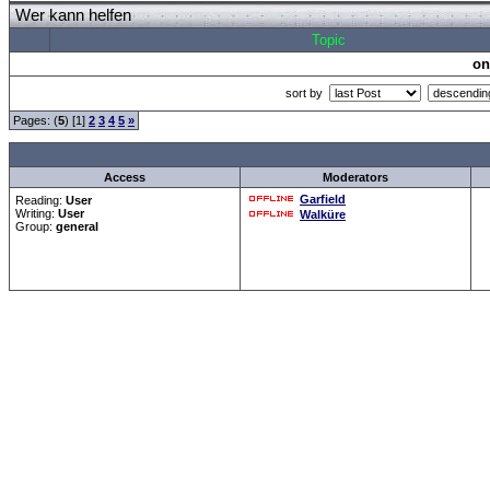
Wer kann helfen
Topic
on
sort by
Pages: (
5
) [1]
2
3
4
5
»
all Times are
GMT +
Access
Moderators
Garfield
Reading:
User
Writing:
User
Walküre
Group:
general
Forum Overview
»
CRF Zentrale
» Wer kann helfen
.: Script-Time:
0.031
|
Powered by
ASP-Fas