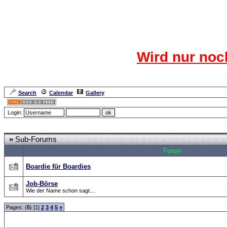
Das CR
Wird nur noc
Für den harten Ke
Neuanmel
Search
Calendar
Gallery
Lang
Login:
Forum Overview
»
CRF Zentrale
» Wer kann helfen
»
Sub-Forums
Forum
Boardie für Boardies
Job-Börse
Wie der Name schon sagt....
Pages: (
5
) [1]
2
3
4
5
»