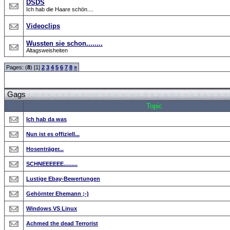
DSDS
Ich hab die Haare schön....
Videoclips
Wussten sie schon........
Altagsweisheiten
Pages: (
8
) [1]
2
3
4
5
6
7
8
»
Gags
Topic
Ich hab da was
Nun ist es offiziell...
Hosenträger...
SCHNEEEEEE.........
Lustige Ebay-Bewertungen
Gehörnter Ehemann ;-)
Windows VS Linux
Achmed the dead Terrorist