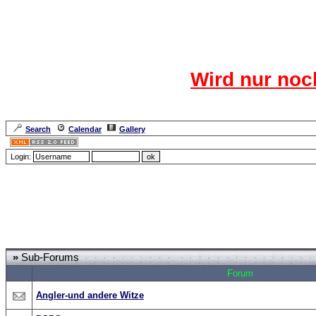
Das CR
Wird nur noc
Für den harten Ke
Neuanmel
Search
Calendar
Gallery
Lang
Login:
Forum Overview
»
Spaß und Spiel
» Gags
»
Sub-Forums
Forum
Angler-und andere Witze