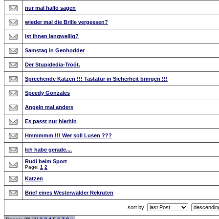
nur mal hallo sagen
wieder mal die Brille vergessen?
ist ihnen langweilig?
Samstag in Genhodder
Der Stupidedia-Trööt.
Sprechende Katzen !!! Tastatur in Sicherheit bringen !!!
Speedy Gonzales
Angeln mal anders
Es passt nur hierhin
Hmmmmm !!! Wer soll Lusen ???
Ich habe gerade....
Rudi beim Sport
Page:
1
2
Katzen
Brief eines Westerwälder Rekruten
sort by