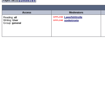
Pages: (
8
) [1]
2
3
4
5
6
7
8
»
all Times are
Access
Moderators
Lagerfehltrolle
Reading:
all
Writing:
User
soeketroete
Group:
general
Forum Overview
»
Spaß und Spiel
» Gags
.: Script-Time:
0.047
|
Powered by
ASP-Fas