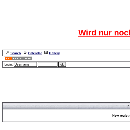
Das CR
Wird nur noc
Für den harten Ke
Neuanmel
Search
Calendar
Gallery
Lang
Login:
Forum Overview
» Register
.
New registr
Forum Overview
» Register