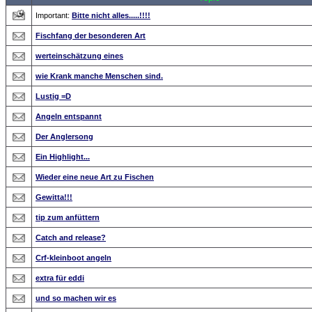
Important:
Bitte nicht alles.....!!!!
Fischfang der besonderen Art
werteinschätzung eines
wie Krank manche Menschen sind.
Lustig =D
Angeln entspannt
Der Anglersong
Ein Highlight...
Wieder eine neue Art zu Fischen
Gewitta!!!
tip zum anfüttern
Catch and release?
Crf-kleinboot angeln
extra für eddi
und so machen wir es