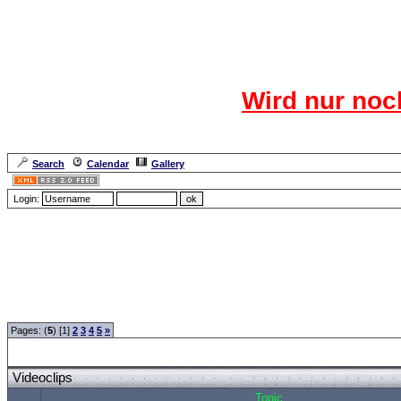
Das CR
Wird nur noc
Für den harten Ke
Neuanmel
Search
Calendar
Gallery
Lang
Login:
Forum Overview
»
Spaß und Spiel
»
Gags
» Videoclips
Pages: (
5
) [1]
2
3
4
5
»
Videoclips
Topic