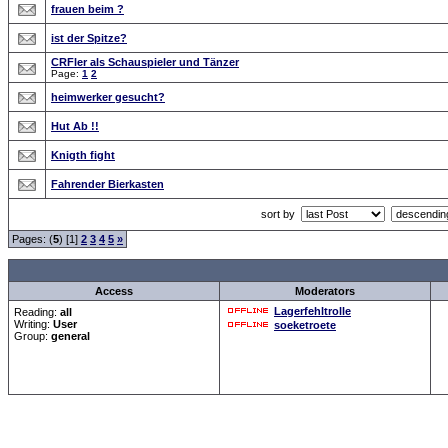
frauen beim ?
ist der Spitze?
CRFler als Schauspieler und Tänzer
Page:
1
2
heimwerker gesucht?
Hut Ab !!
Knigth fight
Fahrender Bierkasten
sort by
Pages: (
5
) [1]
2
3
4
5
»
all Times are
GMT +
Access
Moderators
Lagerfehltrolle
Reading:
all
Writing:
User
soeketroete
Group:
general
Forum Overview
»
Spaß und Spiel
»
Gags
» Videoclips
.: Script-Time:
0.016
|
Powered by
ASP-Fas