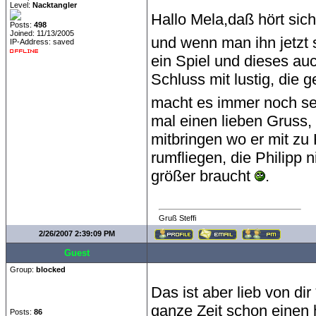
Level:
Nacktangler
Hallo Mela,daß hört sic
Posts:
498
Joined: 11/13/2005
und wenn man ihn jetzt s
IP-Address: saved
ein Spiel und dieses au
Schluss mit lustig, die
macht es immer noch se
mal einen lieben Gruss,
mitbringen wo er mit z
rumfliegen, die Philipp
größer braucht
.
Gruß Steffi
2/26/2007 2:39:09 PM
Guest
Group:
blocked
Das ist aber lieb von dir 
ganze Zeit schon einen 
Posts:
86