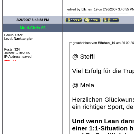
edited by Elfchen_19 on 2/26/2007 3:43:55 P
2/26/2007 3:42:58 PM
Multi-Chris 66
Group:
User
Level:
Nacktangler
geschrieben von
Elfchen_19
am 26.02.20
Posts:
324
Joined: 2/18/2005
@ Steffi
IP-Address: saved
Viel Erfolg für die T
@ Mela
Herzlichen Glückwuns
ein richtiger Sport, d
Und wenn Lean dann
einer 1:1-Situation 