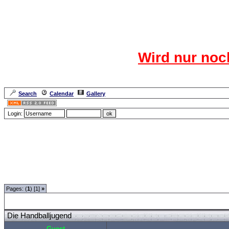
Das CR
Wird nur noc
Für den harten Ke
Neuanmel
Search
Calendar
Gallery
Lang
Login:
Forum Overview
»
Sport
»
Handball
» Die Handballjugend
Pages: (
1
) [1]
»
Die Handballjugend
Guest