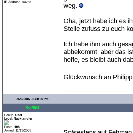
IP-Address: saved
weg.
Oha, jetzt habe ich es i
Stelle zufuss zu euch
Ich habe ihm auch gesag
abbekommt, aber das ist 
hoffe, es bleibt auch dab
Glückwunsch an Philipp
2/26/2007 2:44:14 PM
Steffi64
Group:
User
Level:
Nacktangler
Posts:
498
Joined: 11/13/2005
Spätestens auf Fehman wi