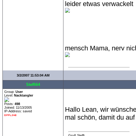
leider etwas verwackelt
mensch Mama, nerv nicht
3/2/2007 11:53:04 AM
Steffi64
Group:
User
Level:
Nacktangler
Posts:
498
Joined: 11/13/2005
Hallo Lean, wir wünsche
IP-Address: saved
mal schön, damit du auf
Gruß Steffi