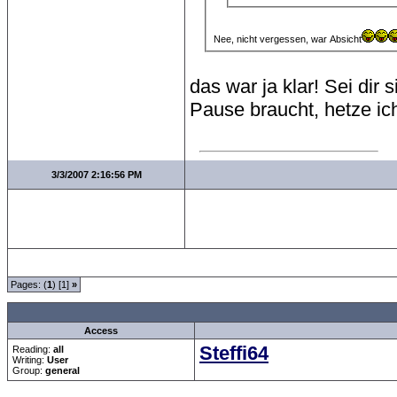
Nee, nicht vergessen, war Absicht
das war ja klar! Sei dir
Pause braucht, hetze i
3/3/2007 2:16:56 PM
Pages: (
1
) [1]
»
all Times are
GMT +1:00
Access
Steffi64
Reading:
all
Writing:
User
Group:
general
Forum Overview
»
Sport
»
Handball
» Die Handballjugend