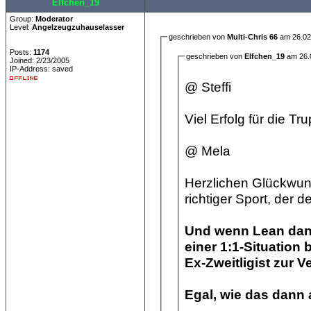
Elfchen_19
Group:
Moderator
Level:
Angelzeugzuhauselasser
geschrieben von
Multi-Chris 66
am 26.02
Posts:
1174
geschrieben von
Elfchen_19
am 26.
Joined: 2/23/2005
IP-Address: saved
@ Steffi
Viel Erfolg für die T
@ Mela
Herzlichen Glückwuns
richtiger Sport, der 
Und wenn Lean dann
einer 1:1-Situation 
Egal, wie das dann