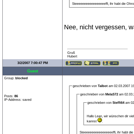
Steeeeeeeeeeeeeeeeeffi, ihr habt die Ohr
Nee, nicht vergessen, w
Gruß
Hubert
3/2/2007 7:00:47 PM
Guest
Group:
blocked
geschrieben von
Talbot
am 02.03.2007 19
geschrieben von
MelaS72
am 02.03.
Posts:
86
IP-Address: saved
geschrieben von
Steffi64
am 02
Hallo Lean, wir wünschen dir vi
kannst
.
Steeeeeeeeeeeeeeeeeffi, ihr habt di