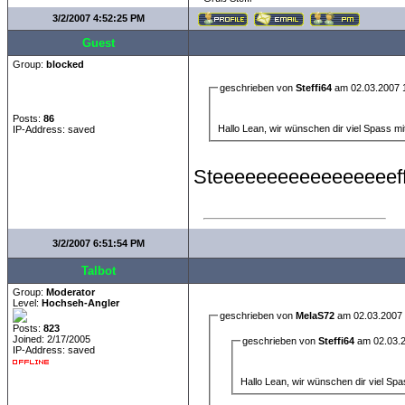
3/2/2007 4:52:25 PM
Guest
Group:
blocked
geschrieben von
Steffi64
am 02.03.2007 
Posts:
86
Hallo Lean, wir wünschen dir viel Spass 
IP-Address: saved
Steeeeeeeeeeeeeeeeeffi
3/2/2007 6:51:54 PM
Talbot
Group:
Moderator
Level:
Hochseh-Angler
geschrieben von
MelaS72
am 02.03.2007 
Posts:
823
Joined: 2/17/2005
geschrieben von
Steffi64
am 02.03.2
IP-Address: saved
Hallo Lean, wir wünschen dir viel S