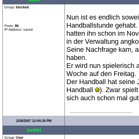
Group:
blocked
Nun ist es endlich sowei
Handballstunde gehabt. E
Posts:
86
IP-Address: saved
hatten ihn schon im No
in der Verwaltung ang
Seine Nachfrage kam, al
haben.
Er wird nun spielerisch 
Woche auf den Freitag.
Der Handball hat seine
Handball
). Zwar spiel
sich auch schon mal gu
2/26/2007 12:04:30 PM
Steffi64
Group:
User