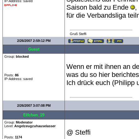
IP-Address: saved
Saison bald zu Ende
,
für die Verbandsliga te
Gruß Steffi
2/26/2007 2:59:12 PM
Guest
Group:
blocked
Wenn er mit ihnen an der
was du so hier berichtes
Posts:
86
IP-Address: saved
Ich drück euch (Philipp
2/26/2007 3:07:08 PM
Elfchen_19
Group:
Moderator
Level:
Angelzeugzuhauselasser
@ Steffi
Posts:
1174