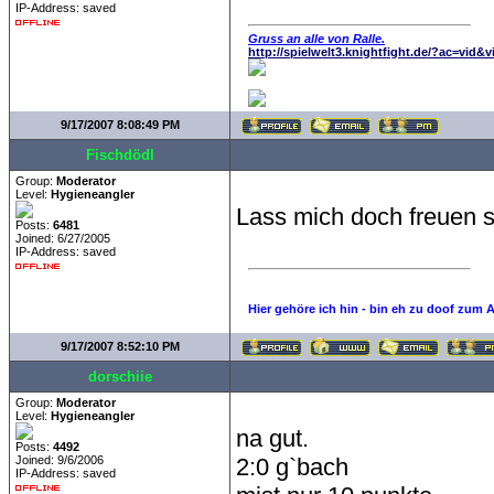
IP-Address: saved
Gruss an alle von Ralle.
http://spielwelt3.knightfight.de/?ac=vid&
9/17/2007 8:08:49 PM
Fischdödl
Group:
Moderator
Level:
Hygieneangler
Lass mich doch freuen 
Posts:
6481
Joined: 6/27/2005
IP-Address: saved
Hier gehöre ich hin - bin eh zu doof zum 
9/17/2007 8:52:10 PM
dorschiie
Group:
Moderator
Level:
Hygieneangler
na gut.
Posts:
4492
Joined: 9/6/2006
2:0 g`bach
IP-Address: saved