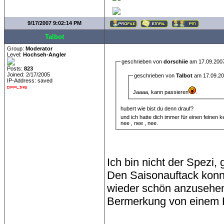
9/17/2007 9:02:14 PM
Talbot
Group:
Moderator
Level:
Hochseh-Angler
geschrieben von
dorschiie
am 17.09.2007
Posts:
823
Joined: 2/17/2005
geschrieben von
Talbot
am 17.09.20
IP-Address: saved
Jaaaa, kann passieren
.
hubert wie bist du denn drauf?
und ich hatte dich immer für einen feinen ke
nee , nee , nee.
Ich bin nicht der Spezi,
Den Saisonauftack konnt
wieder schön anzusehen.
Bermerkung von einem F