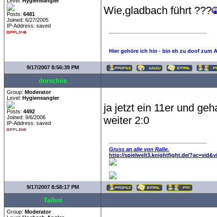
Level:
Hygieneangler
Wie,gladbach führt ???
Posts:
6481
Joined: 6/27/2005
IP-Address: saved
Hier gehöre ich hin - bin eh zu doof zum 
9/17/2007 8:56:39 PM
dorschiie
Group:
Moderator
Level:
Hygieneangler
ja jetzt ein 11er und geh
Posts:
4492
Joined: 9/6/2006
weiter 2:0
IP-Address: saved
Gruss an alle von Ralle.
http://spielwelt3.knightfight.de/?ac=vid&
9/17/2007 8:58:17 PM
Talbot
Group:
Moderator