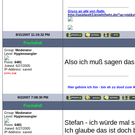
Gruss an alle von Ralle.
http://spielwelt3.knightfight.de/?ac=vid&
8/31/2007 11:19:32 PM
Fischdödl
Group:
Moderator
Level:
Hygieneangler
Also ich muß sagen das
Posts:
6481
Joined: 6/27/2005
IP-Address: saved
Hier gehöre ich hin - bin eh zu doof zum 
9/2/2007 7:08:30 PM
Fischdödl
Group:
Moderator
Level:
Hygieneangler
Stefan - ich würde mal s
Posts:
6481
Joined: 6/27/2005
Ich glaube das ist doc
IP-Address: saved