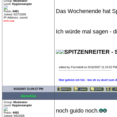
Group:
Moderator
Level:
Hygieneangler
Das Wochenende hat S
Posts:
6481
Joined: 6/27/2005
IP-Address: saved
Ich würde mal sagen - di
SPITZENREITER - 
edited by Fischdödl on 9/16/2007 11:10:52 PM
Hier gehöre ich hin - bin eh zu doof zum 
9/16/2007 11:09:27 PM
dorschiie
Group:
Moderator
Level:
Hygieneangler
noch guido noch.
Posts:
4492
Joined: 9/6/2006