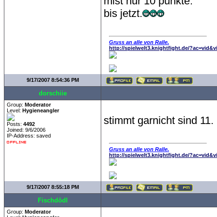
mist nur 10 punkte.
bis jetzt.
Gruss an alle von Ralle.
http://spielwelt3.knightfight.de/?ac=vid&
9/17/2007 8:54:36 PM
dorschiie
Group:
Moderator
Level:
Hygieneangler
stimmt garnicht sind 11.
Posts:
4492
Joined: 9/6/2006
IP-Address: saved
Gruss an alle von Ralle.
http://spielwelt3.knightfight.de/?ac=vid&
9/17/2007 8:55:18 PM
Fischdödl
Group:
Moderator