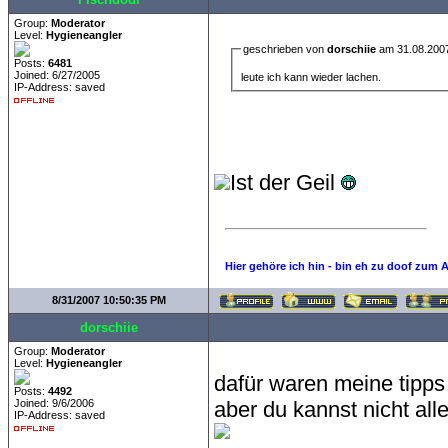
Group:
Moderator
Level:
Hygieneangler
geschrieben von
dorschiie
am 31.08.2007
Posts:
6481
Joined: 6/27/2005
leute ich kann wieder lachen.
IP-Address: saved
Ist der Geil
Hier gehöre ich hin - bin eh zu doof zum 
8/31/2007 10:50:35 PM
dorschiie
Group:
Moderator
Level:
Hygieneangler
dafür waren meine tipps i
Posts:
4492
Joined: 9/6/2006
aber du kannst nicht all
IP-Address: saved