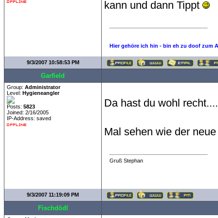
kann und dann Tippt
Hier gehöre ich hin - bin eh zu doof zum 
9/3/2007 10:58:53 PM
Garfield
Group:
Administrator
Level:
Hygieneangler
Da hast du wohl recht....
Posts:
5823
Joined: 2/16/2005
IP-Address: saved
Mal sehen wie der neue T
Gruß Stephan
9/3/2007 11:19:09 PM
Fischdödl