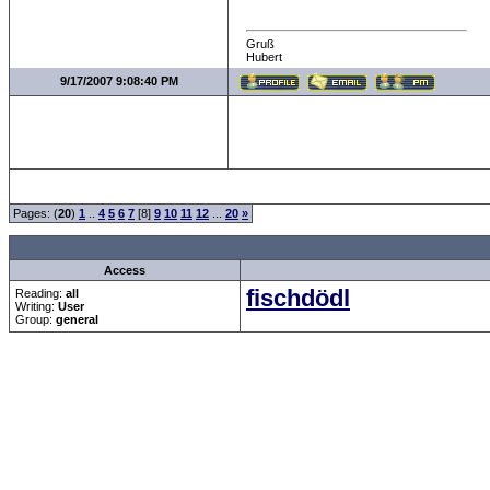
Gruß
Hubert
9/17/2007 9:08:40 PM
Pages: (
20
)
1
..
4
5
6
7
[8]
9
10
11
12
...
20
»
Access
fischdödl
Reading:
all
Writing:
User
Group:
general
Forum Overview
»
Sport
»
Saison 2007/2008
» Tippspiel 2.Bundesliga CRF-Nixfänge
.: Script-Time:
0.078
|
Powered by
ASP-Fas