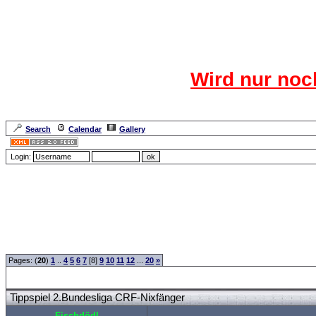
Das CR
Wird nur noc
Für den harten Ke
Neuanmel
Search
Calendar
Gallery
Lang
Login:
Forum Overview
»
Sport
»
Saison 2007/2008
» Tippspiel 2.Bundesliga CRF-Nixfänge
Pages: (
20
)
1
..
4
5
6
7
[8]
9
10
11
12
...
20
»
Tippspiel 2.Bundesliga CRF-Nixfänger
Fischdödl