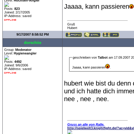
Level:
Hochseh-Angler
Jaaaa, kann passieren
Posts:
823
Joined: 2/17/2005
IP-Address: saved
Gruß
Hubert
9/17/2007 8:58:52 PM
dorschiie
Group:
Moderator
Level:
Hygieneangler
geschrieben von
Talbot
am 17.09.2007 20
Posts:
4492
Joined: 9/6/2006
Jaaaa, kann passieren
.
IP-Address: saved
hubert wie bist du denn 
und ich hatte dich immer
nee , nee , nee.
Gruss an alle von Ralle.
http://spielwelt3.knightfight.de/?ac=vid&