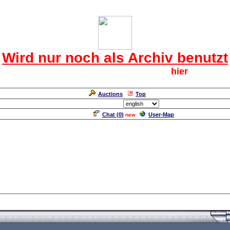
Das CRF Laberforum
Wird nur noch als Archiv benutzt
Für den harten Kern der CRF geht`s
hier
weiter.
Neuanmeldung erforderlich
Auctions
Top
Language/Sprache:
Chat (
0
)
User-Map
new
8 del tippspiel