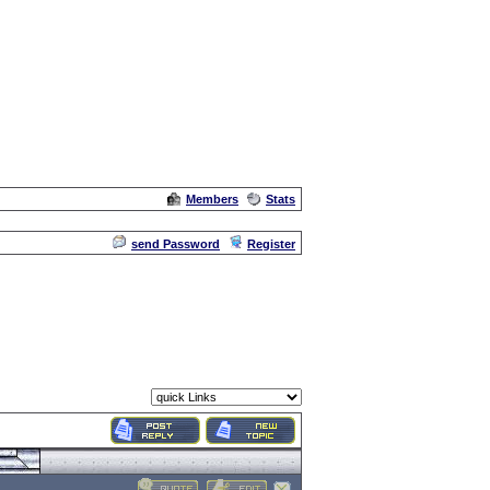
Members
Stats
Admin
send Password
Register