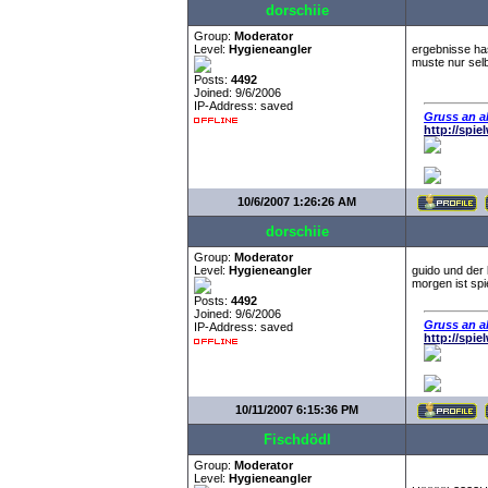
dorschiie
Group:
Moderator
Level:
Hygieneangler
ergebnisse ha
muste nur sel
Posts:
4492
Joined: 9/6/2006
IP-Address: saved
Gruss an al
http://spi
10/6/2007 1:26:26 AM
dorschiie
Group:
Moderator
Level:
Hygieneangler
guido und der 
morgen ist spi
Posts:
4492
Joined: 9/6/2006
Gruss an al
IP-Address: saved
http://spi
10/11/2007 6:15:36 PM
Fischdödl
Group:
Moderator
Level:
Hygieneangler