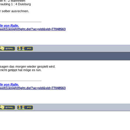
öln 4 : 2 Mannheim
raubing 1 : 4 Duisburg
hr selber ausrechnen.
le von Ralle.
elwelt3.knightfight.de/?ac=vid&vid=77048563
 sagen das morgen wieder gespielt wird.
nicht getippt hat möge es tun.
le von Ralle.
elwelt3.knightfight.de/?ac=vid&vid=77048563