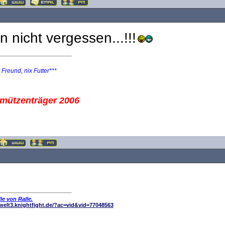
n nicht vergessen...!!!
t Freund, nix Futter***
mützenträger 2006
le von Ralle.
elwelt3.knightfight.de/?ac=vid&vid=77048563