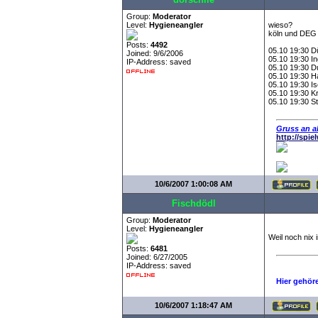
Group:
Moderator
Level:
Hygieneangler
wieso?
köln und DEG
Posts:
4492
05.10 19:30 D
Joined: 9/6/2006
05.10 19:30 In
IP-Address: saved
05.10 19:30 Du
05.10 19:30 H
05.10 19:30 Is
05.10 19:30 K
05.10 19:30 St
Gruss an al
http://spi
10/6/2007 1:00:08 AM
Fischdödl
Group:
Moderator
Level:
Hygieneangler
Weil noch nix 
Posts:
6481
Joined: 6/27/2005
IP-Address: saved
Hier gehör
10/6/2007 1:18:47 AM