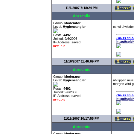
11/1/2007 7:18:24 PM
dorschiie
Group:
Moderator
Level:
Hygieneangler
es wird wieder 
Posts:
4492
Gruss an al
Joined: 9/6/2006
http://spi
IP-Address: saved
11/16/2007 11:46:09 PM
dorschiie
Group:
Moderator
Level:
Hygieneangler
äh tippen müss
morgen wird ge
Posts:
4492
Joined: 9/6/2006
Gruss an al
IP-Address: saved
http://spi
11/19/2007 10:17:55 PM
dorschiie
Group:
Moderator