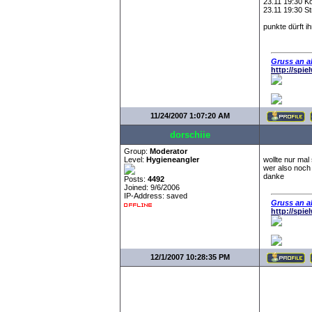
23.11 19:30 K
23.11 19:30 St
punkte dürft i
Gruss an al
http://spi
11/24/2007 1:07:20 AM
dorschiie
Group:
Moderator
Level:
Hygieneangler
wollte nur mal
wer also noch 
danke
Posts:
4492
Joined: 9/6/2006
IP-Address: saved
Gruss an al
http://spi
12/1/2007 10:28:35 PM