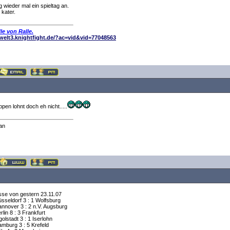
g wieder mal ein spieltag an.
kater.
le von Ralle.
elwelt3.knightfight.de/?ac=vid&vid=77048563
ppen lohnt doch eh nicht.....
an
sse von gestern 23.11.07
sseldorf 3 : 1 Wolfsburg
annover 3 : 2 n.V. Augsburg
lin 8 : 3 Frankfurt
olstadt 3 : 1 Iserlohn
mburg 3 : 5 Krefeld