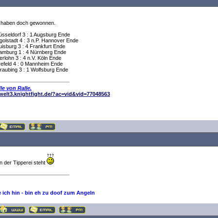
 haben doch gewonnen.
üsseldorf 3 : 1 Augsburg Ende
golstadt 4 : 3 n.P. Hannover Ende
isburg 3 : 4 Frankfurt Ende
amburg 1 : 4 Nürnberg Ende
erlohn 3 : 4 n.V. Köln Ende
refeld 4 : 0 Mannheim Ende
raubing 3 : 1 Wolfsburg Ende
le von Ralle.
elwelt3.knightfight.de/?ac=vid&vid=77048563
in der Tipperei steht
e ich hin - bin eh zu doof zum Angeln