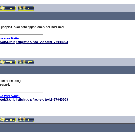
gespielt. also bitte tippen auch der herr dödl.
le von Ralle.
elwelt3.knightfight.de/?ac=vid&vid=77048563
en noch einige .
spielt.
le von Ralle.
elwelt3.knightfight.de/?ac=vid&vid=77048563