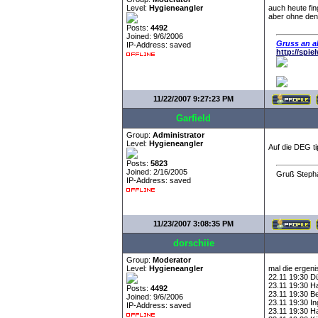
Level:
Hygieneangler
auch heute fin
aber ohne den 
Posts:
4492
Joined: 9/6/2006
Gruss an al
IP-Address: saved
http://spi
11/22/2007 9:27:23 PM
Garfield
Group:
Administrator
Level:
Hygieneangler
Auf die DEG ti
Posts:
5823
Joined: 2/16/2005
Gruß Steph
IP-Address: saved
11/23/2007 3:08:35 PM
dorschiie
Group:
Moderator
Level:
Hygieneangler
mal die ergeni
22.11 19:30 Dü
23.11 19:30 H
Posts:
4492
23.11 19:30 Ber
Joined: 9/6/2006
23.11 19:30 Ing
IP-Address: saved
23.11 19:30 Ha