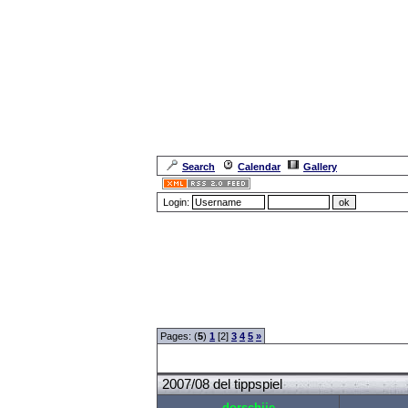
Search
Calendar
Gallery
Login:
Forum Overview
»
Sport
»
Saison 2007/2008
» 2007/0
Pages: (
5
)
1
[2]
3
4
5
»
2007/08 del tippspiel
dorschiie