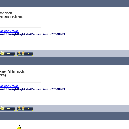
ste doch.
ber aus rechnen.
le von Ralle.
elwelt3.knightfight.de/?ac=vid&vid=77048563
kater fehlen noch.
eltag.
le von Ralle.
elwelt3.knightfight.de/?ac=vid&vid=77048563