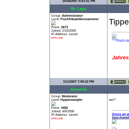
10/28/2007 9:41:01 PM
Mr. Lepo
Group:
Administrator
Level:
Fischfrikadellenreanimier
Tippe
Posts:
2673
Joined: 2/16/2005
IP-Address: saved
***Fisch is
Jahres
11/1/2007 7:09:22 PM
dorschiie
Group:
Moderator
Level:
Hygieneangler
wer?
Posts:
4492
Joined: 9/6/2006
Gruss an al
IP-Address: saved
http://spi