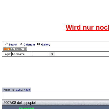
Das CR
Wird nur noc
Für den harten Ke
Neuanmel
Search
Calendar
Gallery
Lang
Login:
Forum Overview
»
Sport
»
Saison 2007/2008
» 2007/08 del tippspiel
Pages: (
5
)
1
2
[3]
4
5
»
2007/08 del tippspiel
Fischdödl