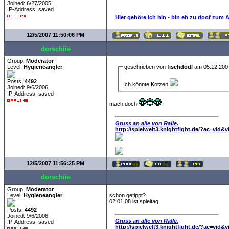
Joined: 6/27/2005
IP-Address: saved
Hier gehöre ich hin - bin eh zu doof zum 
12/5/2007 11:50:06 PM
dorschiie
Group:
Moderator
Level:
Hygieneangler
geschrieben von
fischdödl
am 05.12.200
Posts:
4492
Ich könnte Kotzen
Joined: 9/6/2006
IP-Address: saved
mach doch.
Gruss an alle von Ralle.
http://spielwelt3.knightfight.de/?ac=vid&
12/5/2007 11:56:25 PM
dorschiie
Group:
Moderator
Level:
Hygieneangler
schon getippt?
02.01.08 ist spieltag.
Posts:
4492
Joined: 9/6/2006
Gruss an alle von Ralle.
IP-Address: saved
http://spielwelt3.knightfight.de/?ac=vid&