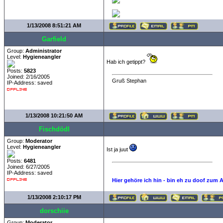
1/13/2008 8:51:21 AM
Garfield
Group:
Administrator
Level:
Hygieneangler
Hab ich getippt?
Posts:
5823
Joined: 2/16/2005
Gruß Stephan
IP-Address: saved
1/13/2008 10:21:50 AM
Fischdödl
Group:
Moderator
Level:
Hygieneangler
Ist ja juut
Posts:
6481
Joined: 6/27/2005
IP-Address: saved
Hier gehöre ich hin - bin eh zu doof zum 
1/13/2008 2:10:17 PM
dorschiie
Group:
Moderator