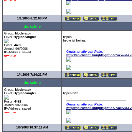
1/1/2008 6:22:06 PM
dorschiie
Group:
Moderator
Level:
Hygieneangler
tippen.
heute ist freitag.
Posts:
4492
Joined: 9/6/2006
Gruss an alle von Ralle.
IP-Address: saved
http://spielwelt3.knightfight.de/?ac=vid&
1/4/2008 7:24:21 PM
dorschiie
Group:
Moderator
Level:
Hygieneangler
tippen bitte
Posts:
4492
Gruss an alle von Ralle.
Joined: 9/6/2006
http://spielwelt3.knightfight.de/?ac=vid&
IP-Address: saved
1/6/2008 10:37:11 AM