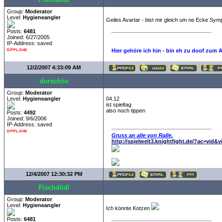
Group:
Moderator
Level:
Hygieneangler
Geiles Avartar - bist mir gleich um ne Ecke Sy
Posts:
6481
Joined: 6/27/2005
IP-Address: saved
Hier gehöre ich hin - bin eh zu doof zum 
12/2/2007 4:33:09 AM
dorschiie
Group:
Moderator
Level:
Hygieneangler
04.12
ist spieltag
also noch tippen
Posts:
4492
Joined: 9/6/2006
IP-Address: saved
Gruss an alle von Ralle.
http://spielwelt3.knightfight.de/?ac=vid&
12/4/2007 12:30:32 PM
Fischdödl
Group:
Moderator
Level:
Hygieneangler
Ich könnte Kotzen
Posts:
6481