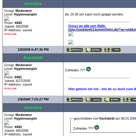
dorschiie
Group:
Moderator
Level:
Hygieneangler
bis 19.30 uhr kann noch getippt werden.
Posts:
4492
Gruss an alle von Ralle.
Joined: 9/6/2006
http://spielwelt3.knightfight.de/?ac=vid&
IP-Address: saved
1/8/2008 6:47:35 PM
Fischdödl
Group:
Moderator
Level:
Hygieneangler
Zufrieden ???
Posts:
6481
Joined: 6/27/2005
IP-Address: saved
Hier gehöre ich hin - bin eh zu doof zum 
1/8/2008 7:03:27 PM
dorschiie
Group:
Moderator
Level:
Hygieneangler
geschrieben von
fischdödl
am 08.01.200
Posts:
4492
Zufrieden ???
Joined: 9/6/2006
IP-Address: saved