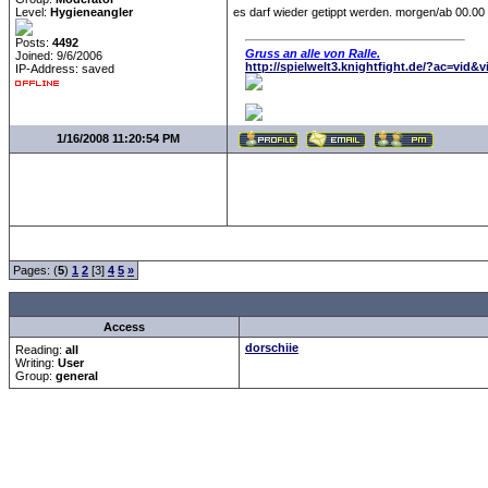
Level:
Hygieneangler
es darf wieder getippt werden. morgen/ab 00.00 u
Posts:
4492
Gruss an alle von Ralle.
Joined: 9/6/2006
http://spielwelt3.knightfight.de/?ac=vid&
IP-Address: saved
1/16/2008 11:20:54 PM
Pages: (
5
)
1
2
[3]
4
5
»
all Times are
GMT +
Access
dorschiie
Reading:
all
Writing:
User
Group:
general
Forum Overview
»
Sport
»
Saison 2007/2008
» 2007/08 del tippspiel
.: Script-Time:
0.063
|
Powered by
ASP-Fas