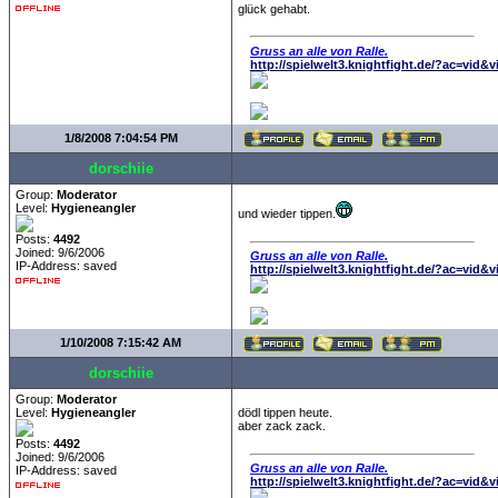
glück gehabt.
Gruss an alle von Ralle.
http://spielwelt3.knightfight.de/?ac=vid&
1/8/2008 7:04:54 PM
dorschiie
Group:
Moderator
Level:
Hygieneangler
und wieder tippen.
Posts:
4492
Joined: 9/6/2006
Gruss an alle von Ralle.
IP-Address: saved
http://spielwelt3.knightfight.de/?ac=vid&
1/10/2008 7:15:42 AM
dorschiie
Group:
Moderator
Level:
Hygieneangler
dödl tippen heute.
aber zack zack.
Posts:
4492
Joined: 9/6/2006
Gruss an alle von Ralle.
IP-Address: saved
http://spielwelt3.knightfight.de/?ac=vid&