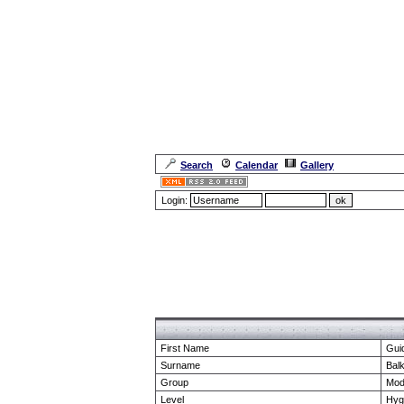
Search
Calendar
Gallery
Login:
Forum Overview
» show Profile
First Name
Gui
Surname
Bal
Group
Mod
Level
Hyg