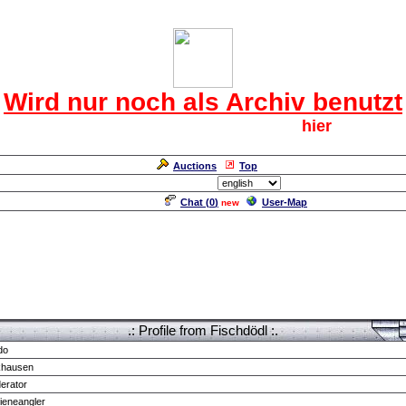
Das CRF Laberforum
Wird nur noch als Archiv benutzt
Für den harten Kern der CRF geht`s
hier
weiter.
Neuanmeldung erforderlich
Auctions
Top
Language/Sprache:
Chat (
0
)
User-Map
new
.: Profile from Fischdödl :.
do
khausen
erator
ieneangler