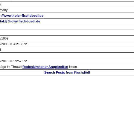
e
many
p://www.holer-fischdoedl.de
takt@holer-fischdoedl.de
7/1969
7/2005 11:41:13 PM
1
8/2018 11:59:57 PM
träge im Thread
Rodenkirchener Angeltreffen
lesen
Search Posts from Fischdödl
.: Script-Time:
0.000
|| SQL-Queries:
6
|| Active-Users:
3,670
:.
Powered by
ASP-FastBoard
HE
v0.8
, hosted by
cyberlord.at