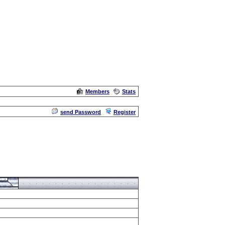
Members
Stats
Admin
send Password
Register