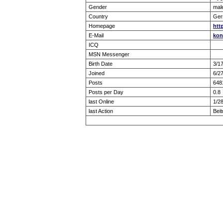
Gender
mal
Country
Ger
Homepage
htt
E-Mail
kon
ICQ
MSN Messenger
Birth Date
3/1
Joined
6/2
Posts
648
Posts per Day
0.8
last Online
1/2
last Action
Bei
Forum Overview
» show Profile