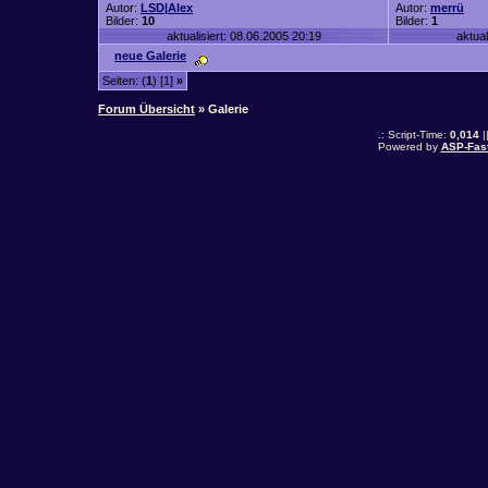
Autor:
LSD|Alex
Autor:
merrü
Bilder:
10
Bilder:
1
aktualisiert: 08.06.2005 20:19
aktual
neue Galerie
Seiten: (
1
) [1]
»
Forum Übersicht
» Galerie
.: Script-Time:
0,014
|
Powered by
ASP-Fas