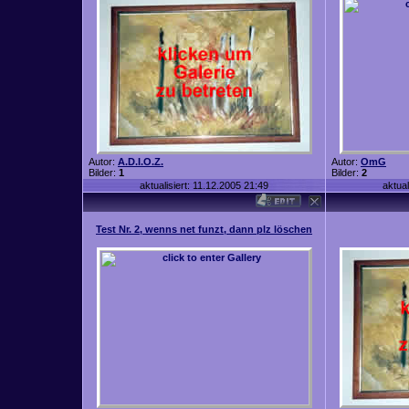
Autor:
A.D.I.O.Z.
Autor:
OmG
Bilder:
1
Bilder:
2
aktualisiert: 11.12.2005 21:49
aktual
Test Nr. 2, wenns net funzt, dann plz löschen