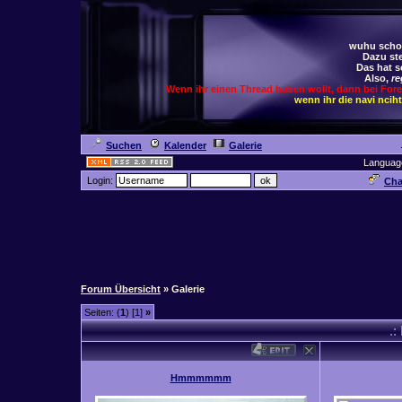
wuhu schoc
Dazu ste
Das hat s
Also,
re
Wenn ihr einen Thread haben wollt, dann bei For
wenn ihr die navi ncih
Suchen
Kalender
Galerie
Languag
Login:
Cha
Forum Übersicht
» Galerie
Seiten: (
1
) [1]
»
.:
Hmmmmmm