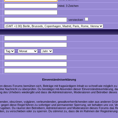
mind. 3 Zeichen
verstecken
.
.
Einverständniserklärung
en dieses Forums bemühen sich, Beiträge mit fragwürdigem Inhalt so schnell wie möglich zu
nzelne Nachricht zu überprüfen. Du bestätigst mit Absenden dieser Einverständniserklärung, da
ng des Urhebers wiedergibt und dass die Administratoren, Moderatoren und Betreiber dieses 
digenden, obszönen, vulgären, verleumdenden, gewaltverherrlichenden oder aus anderen Grün
 gegen diese Regel führen zu sofortiger und permanenter Sperrung, wir behalten uns vor, Ve
zugeben. Du räumst den Betreibern, Administratoren und Moderatoren dieses Forums das Re
ten, zu verschieben oder zu sperren. Du stimmst zu, dass die im Rahmen der Registrierung