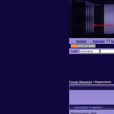
Wenn ihr einen
Suchen
Kalender
Ga
Login:
Forum Übersicht
» Registrieren
:: benötigte Angaben :.
Benutzername / Nick