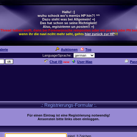
Hallu! :]
wuhu schock wo's merrüs HP hin?! ^^
Dazu steht was bei Allgemein! =)
Das hat schon so seine Richtigkeit!
Also,
registrieren
un
posten
!! =)
 Thread haben wollt, dann bei Forenwünsche reinposten oder mir per icq oder PN bes
wenn ihr die navi nciht mehr seht, gehts
hier zurück zur HP
!!!
lerie
Auktionen
Top
Language/Sprache:
Chat (
0
)
User-Map
Pas
new
.: Registrierungs-Formular :.
Für einen Eintrag ist eine Registrierung notwendig!
Ansonsten bitte links oben einloggen.
mind. 3 Zeichen