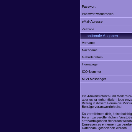
Passwort
Passwort wiederholen
eMail-Adresse
Zeitzone
:: optionale Angaben :.
Vorname
Nachname
Geburtsdatum
Homepage
ICQ-Nummer
MSN Messenger
Die Administratoren und Moderator
aber es ist nicht möglich, jede ei
Beitrag in diesem Forum die Meinu
Beiträge verantwortlich sind.
Du verpflichtest dich, keine belei
Forum zu veröffentlichen. Verstöße
strafverfolgenden Behörden weiter
Ermessen zu entfernen, zu bearbei
Datenbank gespeichert werden.