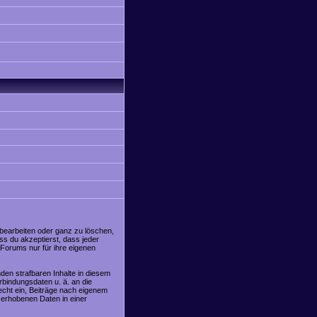
 bearbeiten oder ganz zu löschen,
ss du akzeptierst, dass jeder
Forums nur für ihre eigenen
den strafbaren Inhalte in diesem
rbindungsdaten u. ä. an die
cht ein, Beiträge nach eigenem
 erhobenen Daten in einer