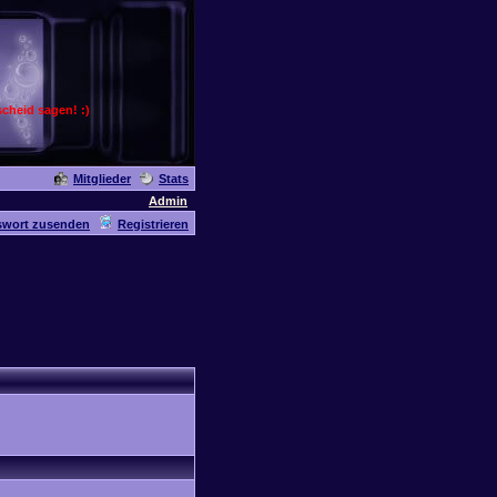
cheid sagen! :)
Mitglieder
Stats
Admin
swort zusenden
Registrieren