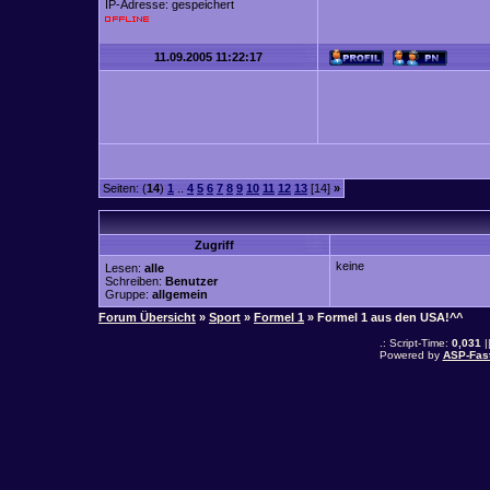
IP-Adresse: gespeichert
11.09.2005 11:22:17
Seiten: (
14
)
1
..
4
5
6
7
8
9
10
11
12
13
[14]
»
Zugriff
keine
Lesen:
alle
Schreiben:
Benutzer
Gruppe:
allgemein
Forum Übersicht
»
Sport
»
Formel 1
» Formel 1 aus den USA!^^
.: Script-Time:
0,031
|
Powered by
ASP-Fas