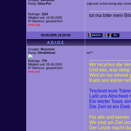
Gruppe:
Benutzer
Rang:
Ultra-Pro
Jaja war schon lustig das renn
Beiträge:
1110
tut ma bitte mein Bi
Mitglied seit: 16.06.2005
IP-Adresse: gespeichert
09.09.2005 19:29:00
A.D.I.O.Z.
Gruppe:
Benutzer
Rang:
UltraDeluxe
ne^^
Beiträge:
779
Wir recyclen die Ve
Mitglied seit: 05.06.2005
IP-Adresse: gespeichert
Und das, was übrig 
Wird es nur einmal
Kann uns keiner n
Trocknet eure Trän
Laßt uns Abschied
Ein letzter Toast, ei
Die Zeit ist ein Dieb
Für alle und keinen
Wir sind am Ziel un
Der Letzte macht da