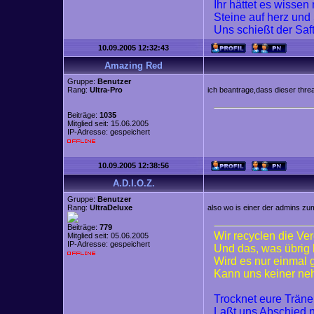
Ihr hättet es wisse
Steine auf herz und
Uns schießt der Saf
10.09.2005 12:32:43
Amazing Red
Gruppe:
Benutzer
Rang:
Ultra-Pro
ich beantrage,dass dieser thre
Beiträge:
1035
Mitglied seit: 15.06.2005
IP-Adresse: gespeichert
10.09.2005 12:38:56
A.D.I.O.Z.
Gruppe:
Benutzer
Rang:
UltraDeluxe
also wo is einer der admins zu
Beiträge:
779
Wir recyclen die Ve
Mitglied seit: 05.06.2005
IP-Adresse: gespeichert
Und das, was übrig 
Wird es nur einmal
Kann uns keiner n
Trocknet eure Trän
Laßt uns Abschied