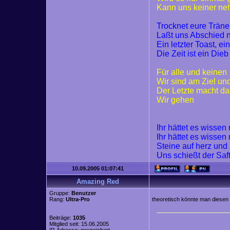
Kann uns keiner n
Trocknet eure Trän
Laßt uns Abschied
Ein letzter Toast, ei
Die Zeit ist ein Dieb
Für alle und keinen
Wir sind am Ziel un
Der Letzte macht da
Wir gehen
Ihr hättet es wisse
Ihr hättet es wisse
Steine auf herz und
Uns schießt der Saf
10.09.2005 01:07:41
Amazing Red
Gruppe:
Benutzer
Rang:
Ultra-Pro
theoretisch könnte man diesen
Beiträge:
1035
Mitglied seit: 15.06.2005