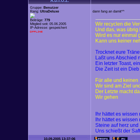
A.D.I.O.Z.
Gruppe:
Benutzer
Rang:
UltraDeluxe
dann fang an damit^^
Beiträge:
779
Wir recyclen die Ve
Mitglied seit: 05.06.2005
IP-Adresse: gespeichert
Und das, was übrig 
Wird es nur einmal
Kann uns keiner n
Trocknet eure Trän
Laßt uns Abschied
Ein letzter Toast, ei
Die Zeit ist ein Dieb
Für alle und keinen
Wir sind am Ziel un
Der Letzte macht da
Wir gehen
Ihr hättet es wisse
Ihr hättet es wisse
Steine auf herz und
Uns schießt der Saf
10.09.2005 13:37:06