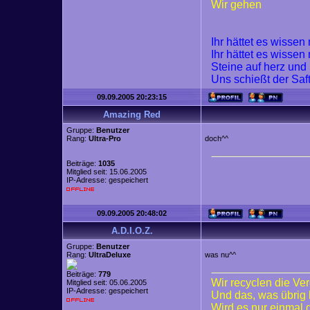
Wir gehen
Ihr hättet es wisse
Ihr hättet es wisse
Steine auf herz und
Uns schießt der Saf
09.09.2005 20:23:15
Amazing Red
Gruppe:
Benutzer
Rang:
Ultra-Pro
doch^^
Beiträge:
1035
Mitglied seit: 15.06.2005
IP-Adresse: gespeichert
09.09.2005 20:48:02
A.D.I.O.Z.
Gruppe:
Benutzer
Rang:
UltraDeluxe
was nu^^
Beiträge:
779
Wir recyclen die Ve
Mitglied seit: 05.06.2005
IP-Adresse: gespeichert
Und das, was übrig 
Wird es nur einmal