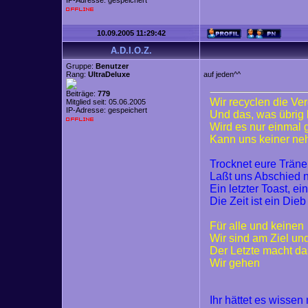
IP-Adresse: gespeichert
10.09.2005 11:29:42
A.D.I.O.Z.
Gruppe:
Benutzer
Rang:
UltraDeluxe
auf jeden^^
Beiträge:
779
Wir recyclen die Ve
Mitglied seit: 05.06.2005
IP-Adresse: gespeichert
Und das, was übrig 
Wird es nur einmal
Kann uns keiner n
Trocknet eure Trän
Laßt uns Abschied
Ein letzter Toast, ei
Die Zeit ist ein Dieb
Für alle und keinen
Wir sind am Ziel un
Der Letzte macht da
Wir gehen
Ihr hättet es wisse