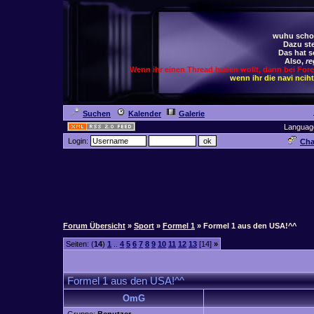
wuhu schoc
Dazu ste
Das hat s
Also,
re
Wenn ihr einen Thread haben wollt, dann bei For
wenn ihr die navi ncih
Suchen
Kalender
Galerie
Languag
Login:
Cha
Forum Übersicht
»
Sport
»
Formel 1
» Formel 1 aus den USA!^^
Seiten: (
14
)
1
..
4
5
6
7
8
9
10
11
12
13
[14]
»
Formel 1 aus den USA!^^
OmG