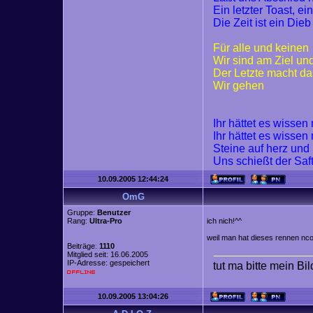
Ein letzter Toast, ei
Die Zeit ist ein Dieb
Für alle und keinen
Wir sind am Ziel un
Der Letzte macht da
Wir gehen
Ihr hättet es wisse
Ihr hättet es wisse
Steine auf herz und
Uns schießt der Saf
10.09.2005 12:44:24
OmG
Gruppe:
Benutzer
Rang:
Ultra-Pro
ich nich!^^
weil man hat dieses rennen nco
Beiträge:
1110
Mitglied seit: 16.06.2005
IP-Adresse: gespeichert
tut ma bitte mein Bi
10.09.2005 13:04:26