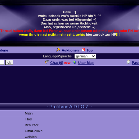
Hallu! :]
wuhu schock wo's merrüs HP hin?! ^^
Dazu steht was bei Allgemein! =)
Das hat schon so seine Richtigkeit!
Also,
registrieren
un
posten
!! =)
 Thread haben wollt, dann bei Forenwünsche reinposten oder mir per icq oder PN bes
wenn ihr die navi nciht mehr seht, gehts
hier zurück zur HP
!!!
lerie
Auktionen
Top
Language/Sprache:
Chat (
0
)
User-Map
Pas
new
n
.: Profil von A.D.I.O.Z. :.
Malin
Thiel
Benutzer
UltraDeluxe
weiblich