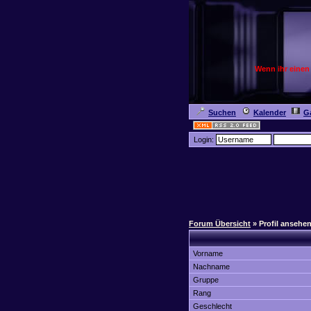
Wenn ihr einen
Suchen
Kalender
Ga
Login:
Forum Übersicht
» Profil ansehe
Vorname
Nachname
Gruppe
Rang
Geschlecht