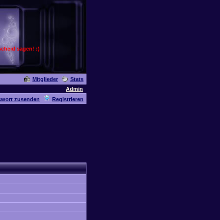
cheid sagen! :)
Mitglieder
Stats
Admin
swort zusenden
Registrieren