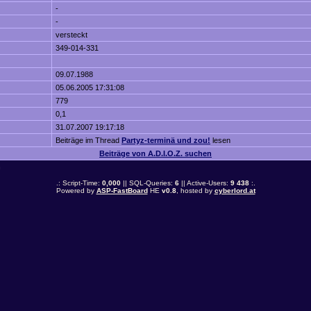
-
-
versteckt
349-014-331
09.07.1988
05.06.2005 17:31:08
779
0,1
31.07.2007 19:17:18
Beiträge im Thread
Partyz-terminä und zou!
lesen
Beiträge von A.D.I.O.Z. suchen
n
.: Script-Time:
0,000
|| SQL-Queries:
6
|| Active-Users:
9 438
:.
Powered by
ASP-FastBoard
HE
v0.8
, hosted by
cyberlord.at