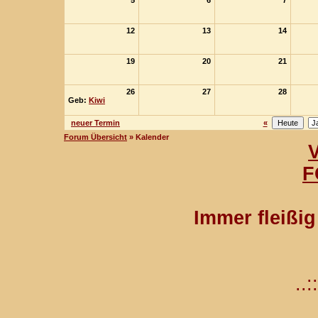
5
6
7
12
13
14
19
20
21
26
27
28
Geb:
Kiwi
neuer Termin
«
Forum Übersicht
» Kalender
F
Immer fleißi
..::