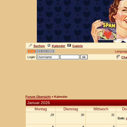
Suchen
Kalender
Galerie
Languag
Login:
Cha
Forum Übersicht
» Kalender
Januar 2026
Montag
Dienstag
Mittwoch
Do
29
30
31
Geb: