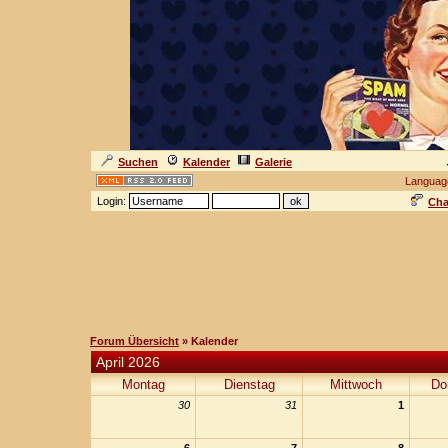
Suchen
Kalender
Galerie
Languag
Login:
Cha
Forum Übersicht
» Kalender
April 2026
Montag
Dienstag
Mittwoch
Do
30
31
1