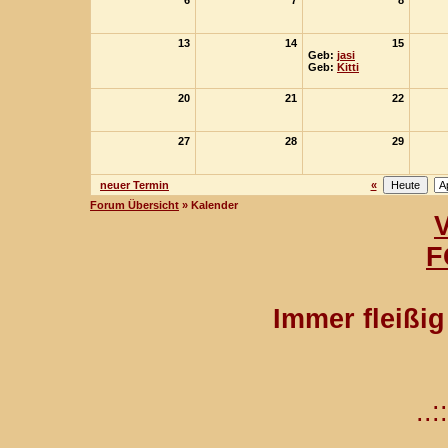
6
7
8
13
14
15
Geb:
jasi
Geb:
Kitti
20
21
22
27
28
29
neuer Termin
«
Forum Übersicht
» Kalender
F
Immer fleißi
..::