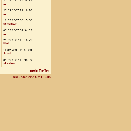
22.04.2007 12:36:31
...
27.03.2007 18:19:16
...
12.03.2007 08:15:58
sensistar
07.03.2007 09:34:02
...
21.02.2007 10:16:23
Kiwi
11.02.2007 15:05:08
Jassi
01.02.2007 13:30:39
skaview
mehr Treffer
alle Zeiten sind
GMT +1:00