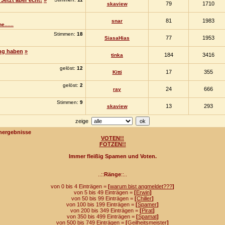
 Jetzt aber echt!
»
79
1710
skaview
81
1983
snar
......
Stimmen:
18
77
1953
SiasaHias
ang haben
»
184
3416
tinka
gelöst:
12
17
355
Kitti
gelöst:
2
24
666
ray
Stimmen:
9
13
293
skaview
zeige
hergebnisse
VOTEN!!
FOTZEN!!
Immer fleißig Spamen und Voten.
..::
Ränge
::..
von 0 bis 4 Einträgen =
[
warum bist angmeldet???
]
von 5 bis 49 Einträgen =
[
Erwin
]
von 50 bis 99 Einträgen =
[
Chiller
]
von 100 bis 199 Einträgen =
[
Spamer
]
von 200 bis 349 Einträgen =
[
Pirat
]
von 350 bis 499 Einträgen =
[
Spamat
]
von 500 bis 749 Einträgen =
[
Geilheitsmeister
]