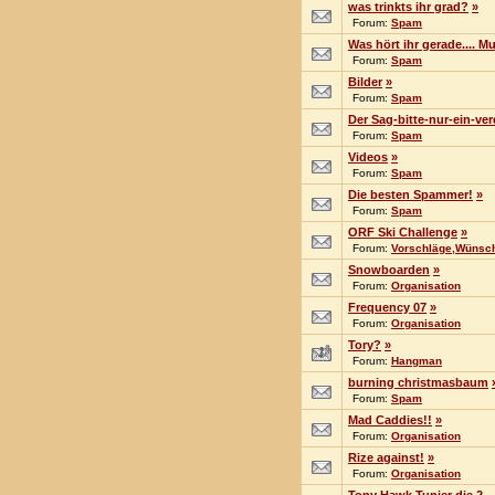
was trinkts ihr grad?
»
Forum:
Spam
Was hört ihr gerade.... Mu
Forum:
Spam
Bilder
»
Forum:
Spam
Der Sag-bitte-nur-ein-v
Forum:
Spam
Videos
»
Forum:
Spam
Die besten Spammer!
»
Forum:
Spam
ORF Ski Challenge
»
Forum:
Vorschläge,Wünsche
Snowboarden
»
Forum:
Organisation
Frequency 07
»
Forum:
Organisation
Tory?
»
Forum:
Hangman
burning christmasbaum
Forum:
Spam
Mad Caddies!!
»
Forum:
Organisation
Rize against!
»
Forum:
Organisation