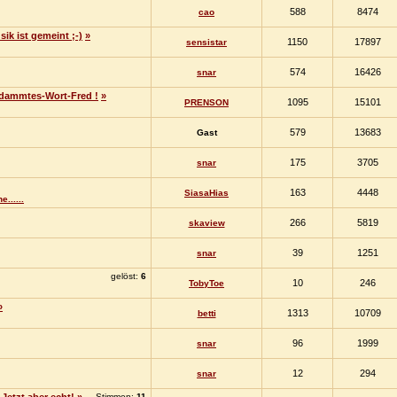
588
8474
cao
sik ist gemeint ;-)
»
1150
17897
sensistar
574
16426
snar
erdammtes-Wort-Fred !
»
1095
15101
PRENSON
579
13683
Gast
175
3705
snar
163
4448
SiasaHias
......
266
5819
skaview
39
1251
snar
gelöst:
6
10
246
TobyToe
»
1313
10709
betti
96
1999
snar
12
294
snar
Stimmen:
11