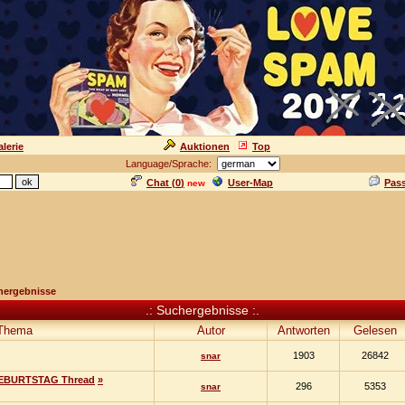
lerie
Auktionen
Top
Language/Sprache:
Chat (
0
)
User-Map
Pas
new
hergebnisse
.: Suchergebnisse :.
Thema
Autor
Antworten
Gelesen
1903
26842
snar
EBURTSTAG Thread
»
296
5353
snar