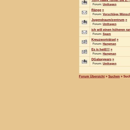
Tony Hawk Tunier die 2. -
Forum:
Umfragen
Ränge
»
Forum:
Vorschläge,Wünsche
Jugendraum/zentrum
»
Forum:
Umfragen
ich will einen höheren r
Forum:
Spam
Kreuzworträtsel
»
Forum:
Hangman
Es is heiß!!!
»
Forum:
Hangman
DGalaxywars
»
Forum:
Umfragen
Forum Übersicht
»
Suchen
» Suc