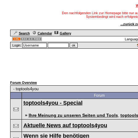
W
Den nachfolgenden Link zur Homepage bitte nur au
Systembedingt wird nach erfolgre
...zurück 
Search
Calendar
Gallery
Languag
Login:
Forum Overview
-
toptools4you
Forum
toptools4you - Special
»
Ihre Meinung zu unseren Seiten und Tools
,
toptool
Aktuelle News auf toptools4you
Wenn sie Hilfe benötigen