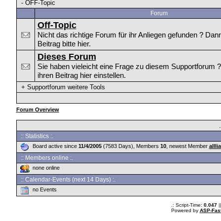
-
OFF-Topic
Forum
Off-Topic
Nicht das richtige Forum für ihr Anliegen gefunden ? Dan
Beitrag bitte hier.
Dieses Forum
Sie haben vieleicht eine Frage zu diesem Supportforum 
ihren Beitrag hier einstellen.
+
Supportforum weitere Tools
Forum Overview
:: Statistics :.
Board active since
11/4/2005
(7583 Days), Members
10
, newest Member
alllia
:: Members online :.
none online
:: Calendar-Events (next 14 Days) :.
no Events
.: Script-Time:
0.047
|
Powered by
ASP-Fas