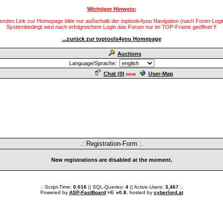
Wichtiger Hinweis:
enden Link zur Homepage bitte nur außerhalb der toptools4you Navigation (nach Foren-Login
Systembedingt wird nach erfolgreichem Login das Forum nur im TOP-Frame geöffnet !!
...zurück zur toptools4you Homepage
Auctions
Language/Sprache:
Chat (
0
)
User-Map
new
.: Registration-Form :.
New registrations are disabled at the moment.
.: Script-Time:
0.016
|| SQL-Queries:
4
|| Active-Users:
3,467
:.
Powered by
ASP-FastBoard
HE
v0.8
, hosted by
cyberlord.at