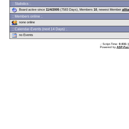
:: Statistics :.
Board active since
11/4/2005
(7583 Days), Members
10
, newest Member
alllia
:: Members online :.
none online
:: Calendar-Events (next 14 Days) :.
no Events
.: Script-Time:
0.031
|
Powered by
ASP-Fas