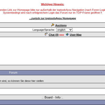
Wichtiger Hinweis:
enden Link zur Homepage bitte nur außerhalb der toptools4you Navigation (nach Foren-Login
Systembedingt wird nach erfolgreichem Login das Forum nur im TOP-Frame geöffnet !!
...zurück zur toptools4you Homepage
Auctions
Language/Sprache:
Chat (
0
)
User-Map
new
Forum
 sind, so können Sie diese hier stellen
.: Board - Info :.