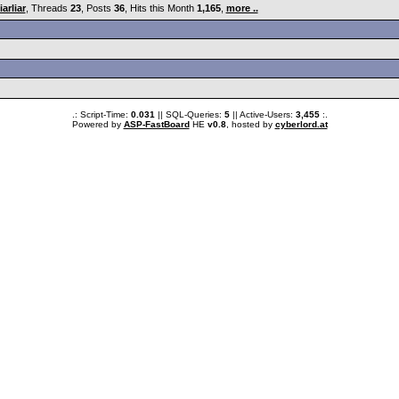
liarliar
, Threads
23
, Posts
36
, Hits this Month
1,165
,
more ..
.: Script-Time:
0.031
|| SQL-Queries:
5
|| Active-Users:
3,455
:.
Powered by
ASP-FastBoard
HE
v0.8
, hosted by
cyberlord.at