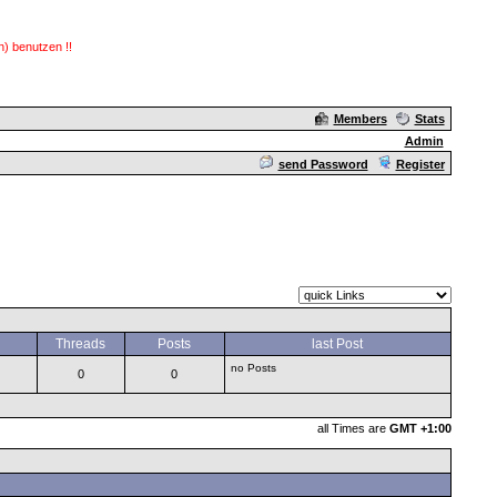
) benutzen !!
Members
Stats
Admin
send Password
Register
Threads
Posts
last Post
no Posts
0
0
all Times are
GMT +1:00