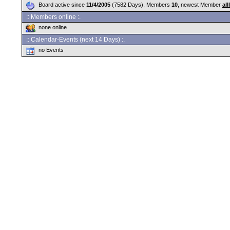
Board active since
11/4/2005
(7582 Days), Members
10
, newest Member
all
:: Members online :.
none online
:: Calendar-Events (next 14 Days) :.
no Events