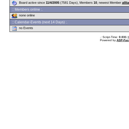
Board active since
11/4/2005
(7581 Days), Members
10
, newest Member
alllia
:: Members online :.
none online
:: Calendar-Events (next 14 Days) :.
no Events
.: Script-Time:
0.031
|
Powered by
ASP-Fas