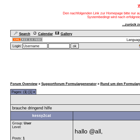
W
Den nachfolgenden Link zur Homepage bitte nur au
Systembedingt wird nach erfolgre
...zurück 
Search
Calendar
Gallery
Languag
Login:
Forum Overview
»
Supportforum Formulargenerator
»
Rund um den Formularg
Pages: (
1
) [1]
»
brauche dringend hilfe
kessy2cat
Group:
User
Level:
hallo @all,
Posts:
1