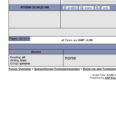
4/7/2006 10:34:22 AM
Pages: (
1
) [1]
»
all Times are
GMT +1:00
Access
none
Reading:
all
Writing:
User
Group:
general
Forum Overview
»
Supportforum Formulargenerator
»
Rund um den Formularg
.: Script-Time:
0.016
|
Powered by
ASP-Fas