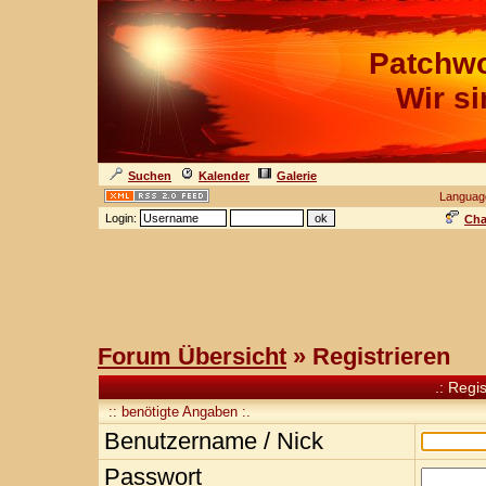
Patchwo
Wir s
Suchen
Kalender
Galerie
Languag
Login:
Cha
Forum Übersicht
» Registrieren
.: Regi
:: benötigte Angaben :.
Benutzername / Nick
Passwort