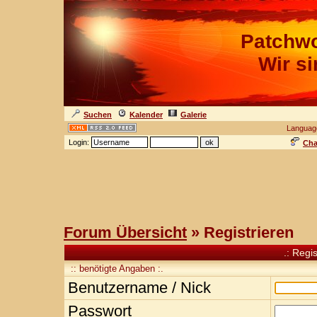
Patchwo
Wir s
Suchen
Kalender
Galerie
Languag
Login:
Cha
Forum Übersicht
» Registrieren
.: Regi
:: benötigte Angaben :.
Benutzername / Nick
Passwort