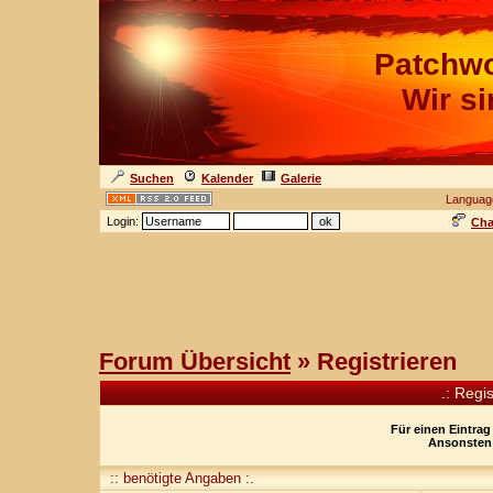
Patchwo
Wir s
Suchen
Kalender
Galerie
Languag
Login:
Cha
Forum Übersicht
» Registrieren
.: Regi
Für einen Eintrag
Ansonsten 
:: benötigte Angaben :.